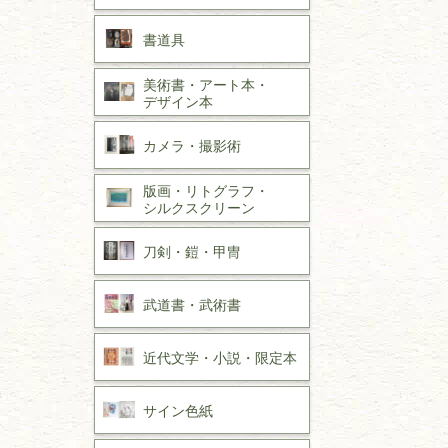
書道具
美術書・アート本・
デザイン本
カメラ・撮影術
版画・リトグラフ・
シルクスクリーン
刀剣・
鎧・
甲冑
武道書・
武術書
近代文学・
小説・限定本
サイン色紙