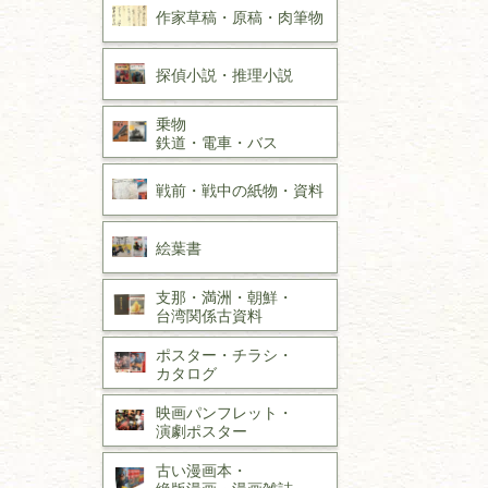
作家草稿・原稿・
肉筆物
探偵小説・
推理小説
乗物
鉄道・
電車・
バス
戦前・戦中の
紙物・資料
絵葉書
支那・満洲・朝鮮・
台湾関係古資料
ポスター・チラシ・
カタログ
映画パンフレット・
演劇ポスター
古い漫画本・
絶版漫画・漫画雑誌