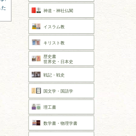
した
神道・神社仏閣
イスラム教
キリスト教
歴史書
世界史・
日本史
戦記・戦史
国文学・
国語学
理工書
数学書・
物理学書