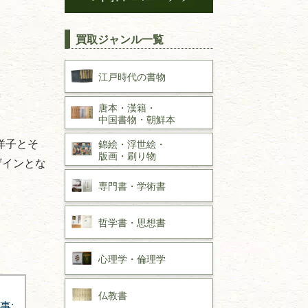
買取ジャンル一覧
江戸時代の
書物
唐本・漢籍・
中国書物・朝鮮本
洋子とそ
錦絵・浮世絵・
版画・刷り物
ザインとな
専門書・
学術書
哲学書・思想書
心理学・倫理学
仏教書
事: