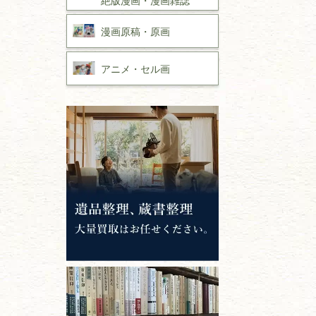
漫画原稿・
原画
アニメ・
セル画