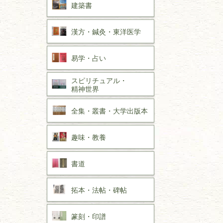
建築書
漢方・
鍼灸・
東洋医学
易学・
占い
スピリチュアル・
精神世界
全集・
叢書・
大学出版本
趣味・
教養
書道
拓本・法帖・
碑帖
篆刻・印譜