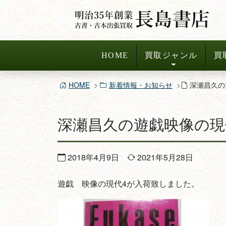
コ
ン
テ
ン
HOME
買取ジャンル
買
ツ
へ
HOME
新着情報・お知らせ
深瀬昌久の
ス
キ
深瀬昌久の遊戯映像の現
ッ
プ
2018年4月9日
2021年5月28日
遊戯 映像の現代4が入荷致しました。