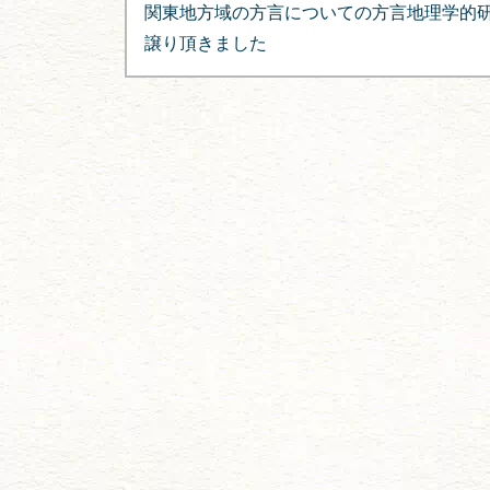
稿
関東地方域の方言についての方言地理学的
ナ
譲り頂きました
ビ
ゲ
ー
シ
ョ
ン