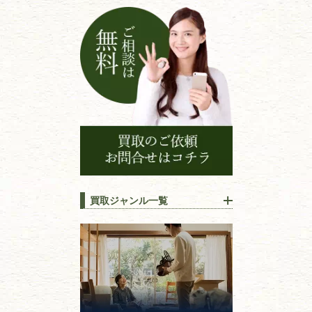
ン
買取ジャンル一覧
江戸時代の
書物
唐本・漢籍・
中国書物・朝鮮本
錦絵・浮世絵・
版画・刷り物