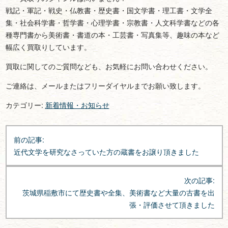
戦記・軍記・戦史・仏教書・歴史書・国文学書・理工書・文学全
集・社会科学書・哲学書・心理学書・宗教書・人文科学書などの各
種専門書から美術書・書道の本・工芸書・写真集等、趣味の本など
幅広く買取りしています。
買取に関してのご質問なども、お気軽にお問い合わせください。
ご連絡は、メールまたはフリーダイヤルまでお願い致します。
カテゴリー:
新着情報・お知らせ
投
前の記事:
稿
近代文学を研究なさっていた方の蔵書をお譲り頂きました
ナ
ビ
次の記事:
ゲ
茨城県稲敷市にて歴史書や全集、美術書など大量の古書を出
ー
張・評価させて頂きました
シ
ョ