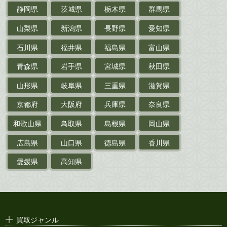
静岡県
茨城県
栃木県
群馬県
作家草稿・原稿・
肉筆物
山梨県
新潟県
長野県
愛知県
探偵小説・
推理小説
石川県
福井県
福島県
富山県
乗物
青森県
岩手県
宮城県
秋田県
鉄道・
電車・
バス
山形県
岐阜県
三重県
滋賀県
戦前・戦中の
紙物・資料
京都府
大阪府
兵庫県
奈良県
絵葉書
和歌山県
鳥取県
島根県
岡山県
支那・満洲・朝鮮・
台湾関係古資料
広島県
山口県
徳島県
香川県
ポスター・チラシ・
カタログ
愛媛県
高知県
映画パンフレット・
演劇ポスター
古い漫画本・
絶版漫画・漫画雑誌
買取ジャンル