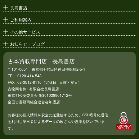
漫画原稿・
原画
長島書店
アニメ・
セル画
ご利用案内
その他サービス
お知らせ・ブログ
古本買取専門店 長島書店
〒101-0051 東京都千代田区神田神保町2-5-1
TEL : 0120-414-548
FAX : 03-3512-8116（定休日 : 日曜・祝日）
古物商名称 : 有限会社長島書店
東京都公安委員会 第301028901712号
全国古書籍商組合連合会加盟店
お客様の個人情報を安全に送受信するため、SSL暗号化通信
を利用し第三者によるデータの改ざんや盗用を防いでいま
す。