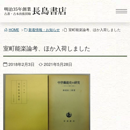
コ
ン
テ
ン
HOME
新着情報・お知らせ
室町能楽論考、ほか入荷しました
ツ
へ
ス
室町能楽論考、ほか入荷しました
キ
ッ
2018年2月3日
2021年5月28日
プ