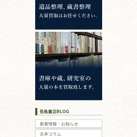
専門書・
学術書
哲学書・思想書
心理学・倫理学
仏教書
神道・神社仏閣
イスラム教
キリスト教
歴史書
世界史・
日本史
長島書店BLOG
戦記・戦史
新着情報・お知らせ
古本コラム
国文学・
国語学