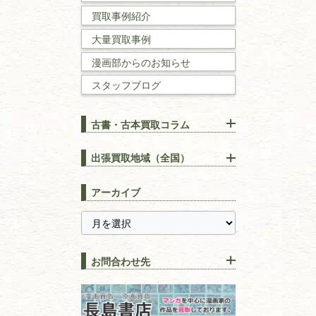
買取事例紹介
理工書
大量買取事例
数学書・
物理学書
漫画部からのお知らせ
スタッフブログ
建築書
古書・古本買取コラム
漢方・
鍼灸・
東洋医学
【出張買取】古本の大量買取
りOK！効率的に売る方法
出張買取地域（全国）
易学・
占い
宅配買取は古本を送るだけ！
東京都
埼玉県
長島書店の便利な買取サービ
スピリチュアル・
精神世界
アーカイブ
ス
千葉県
神奈川県
【持ち込み買取】店頭で簡単
に古本を売るメリットとは？
静岡県
茨城県
全集・
叢書・
大学出版本
古本を高く売る方法！買取で
栃木県
群馬県
上手な売り方のコツを解説
趣味・
教養
お問合わせ先
山梨県
新潟県
古本の保管方法と劣化する原
長野県
愛知県
因！適切な管理で長持ちさせ
書道
るコツ
石川県
福井県
古本は汚れていると買取でき