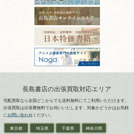
拓本・法帖・
碑帖
ない？適切な保管方法とクリ
古本買取専門店 長島書店
福島県
富山県
ーニング！
ISBNコードとは？書籍の識別
〒101-0051
篆刻・印譜
青森県
岩手県
番号の意味と役割を解説
東京都千代田区神田神保町2-5-1
宮城県
秋田県
フリーダイヤル：0120-414-548
価値ある古書を売るポイント
書道具
電話：03-3512-8115
と注意点
山形県
岐阜県
FAX：03-3512-8116
美術書・アート本・
古物商許可：東京都公安委員会 第
三重県
滋賀県
デザイン本
301028901712号
古物商名称：有限会社長島書店
京都府
大阪府
カメラ・撮影術
兵庫県
奈良県
版画・リトグラフ・
和歌山県
鳥取県
シルクスクリーン
島根県
岡山県
長島書店の出張買取対応エリア
刀剣・
鎧・
甲冑
広島県
山口県
宅配買取なら全国どこからでも送料無料にてご利用いただけます。
武道書・
武術書
徳島県
香川県
出張買取は出張費無料でお伺いいたします。対象かどうかはお気軽
愛媛県
高知県
に
お問い合わせ
ください。
近代文学・
小説・限定本
東京都
埼玉県
千葉県
神奈川県
サイン色紙