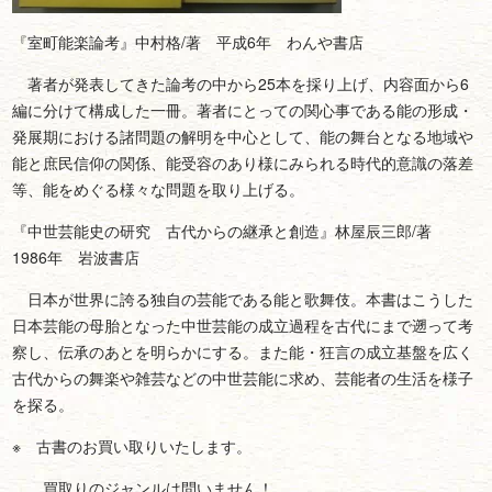
『室町能楽論考』中村格/著 平成6年 わんや書店
著者が発表してきた論考の中から25本を採り上げ、内容面から6
編に分けて構成した一冊。著者にとっての関心事である能の形成・
発展期における諸問題の解明を中心として、能の舞台となる地域や
能と庶民信仰の関係、能受容のあり様にみられる時代的意識の落差
等、能をめぐる様々な問題を取り上げる。
『中世芸能史の研究 古代からの継承と創造』林屋辰三郎/著
1986年 岩波書店
日本が世界に誇る独自の芸能である能と歌舞伎。本書はこうした
日本芸能の母胎となった中世芸能の成立過程を古代にまで遡って考
察し、伝承のあとを明らかにする。また能・狂言の成立基盤を広く
古代からの舞楽や雑芸などの中世芸能に求め、芸能者の生活を様子
を探る。
※ 古書のお買い取りいたします。
買取りのジャンルは問いません！