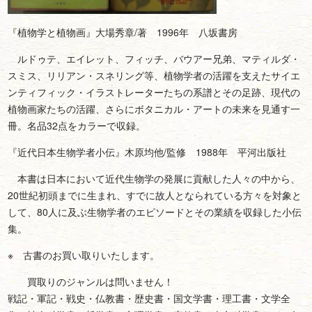
『植物学と植物画』大場秀章/著 1996年 八坂書房
ルドゥテ、エイレット、フィッチ、バウアー兄弟、マティルダ・
スミス、リリアン・スネリング等、植物学者の活躍を支えたサイエ
ンティフィック・イラストレーターたちの系譜とその足跡、現代の
植物画家たちの活躍、さらにボタニカル・アートの未来を見通す一
冊。名品32点をカラーで収録。
『近代日本生物学者小伝』木原均他/監修 1988年 平河出版社
本書は日本において近代生物学の発展に貢献した人々の中から、
20世紀初頭までに生まれ、すでに故人となられている方々を対象と
して、80人に及ぶ生物学者のエピソードとその業績を収録した小伝
集。
※ 古書のお買い取りいたします。
買取りのジャンルは問いません！
戦記・軍記・戦史・仏教書・歴史書・国文学書・理工書・文学全