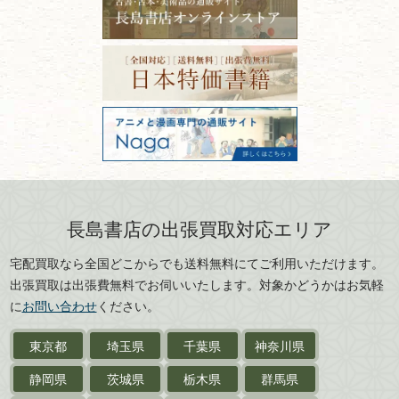
ISBNコードとは？書籍の識別
〒101-0051
篆刻・印譜
青森県
岩手県
番号の意味と役割を解説
東京都千代田区神田神保町2-5-1
宮城県
秋田県
フリーダイヤル：0120-414-548
価値ある古書を売るポイント
書道具
電話：03-3512-8115
と注意点
山形県
岐阜県
FAX：03-3512-8116
美術書・アート本・
古物商許可：東京都公安委員会 第
三重県
滋賀県
デザイン本
301028901712号
古物商名称：有限会社長島書店
京都府
大阪府
カメラ・撮影術
兵庫県
奈良県
版画・リトグラフ・
和歌山県
鳥取県
シルクスクリーン
島根県
岡山県
長島書店の出張買取対応エリア
刀剣・
鎧・
甲冑
広島県
山口県
宅配買取なら全国どこからでも送料無料にてご利用いただけます。
武道書・
武術書
徳島県
香川県
出張買取は出張費無料でお伺いいたします。対象かどうかはお気軽
愛媛県
高知県
に
お問い合わせ
ください。
近代文学・
小説・限定本
東京都
埼玉県
千葉県
神奈川県
サイン色紙
静岡県
茨城県
栃木県
群馬県
作家草稿・原稿・
肉筆物