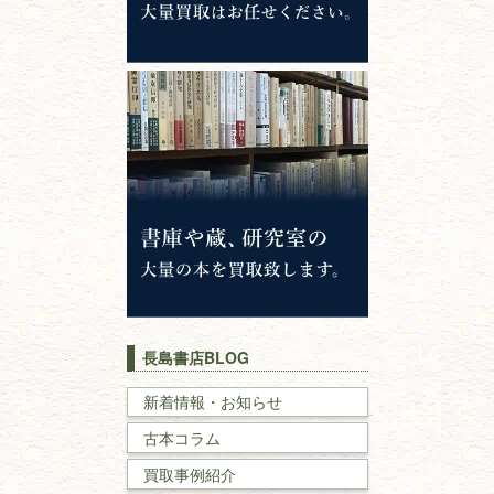
哲学書・思想書
心理学・倫理学
仏教書
神道・神社仏閣
イスラム教
キリスト教
歴史書
世界史・
日本史
長島書店BLOG
戦記・戦史
新着情報・お知らせ
古本コラム
国文学・
国語学
買取事例紹介
理工書