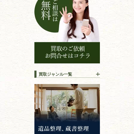
買取ジャンル一覧
江戸時代の
書物
唐本・漢籍・
中国書物・朝鮮本
錦絵・浮世絵・
版画・刷り物
専門書・
学術書