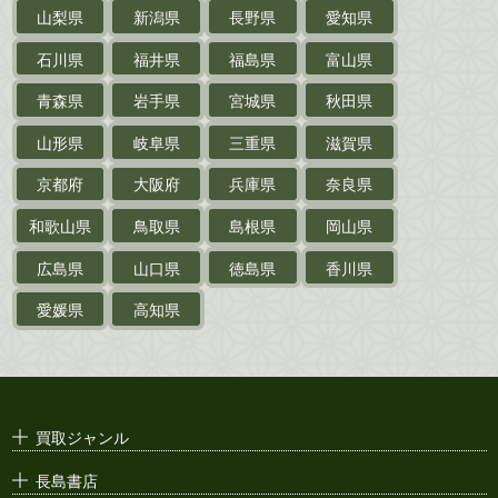
山梨県
新潟県
長野県
愛知県
探偵小説・
推理小説
石川県
福井県
福島県
富山県
乗物
青森県
岩手県
宮城県
秋田県
鉄道・
電車・
バス
山形県
岐阜県
三重県
滋賀県
戦前・戦中の
紙物・資料
京都府
大阪府
兵庫県
奈良県
絵葉書
和歌山県
鳥取県
島根県
岡山県
支那・満洲・朝鮮・
台湾関係古資料
広島県
山口県
徳島県
香川県
ポスター・チラシ・
カタログ
愛媛県
高知県
映画パンフレット・
演劇ポスター
古い漫画本・
絶版漫画・漫画雑誌
買取ジャンル
漫画原稿・
原画
長島書店