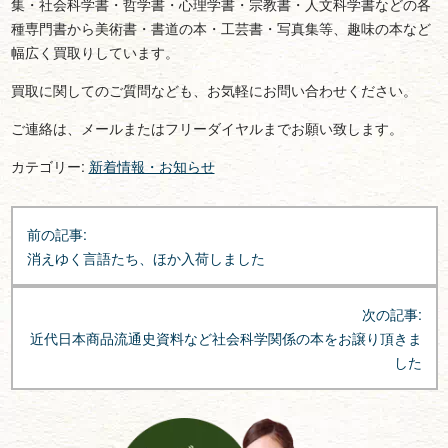
集・社会科学書・哲学書・心理学書・宗教書・人文科学書などの各
種専門書から美術書・書道の本・工芸書・写真集等、趣味の本など
幅広く買取りしています。
買取に関してのご質問なども、お気軽にお問い合わせください。
ご連絡は、メールまたはフリーダイヤルまでお願い致します。
カテゴリー:
新着情報・お知らせ
投
前の記事:
稿
消えゆく言語たち、ほか入荷しました
ナ
ビ
次の記事:
ゲ
近代日本商品流通史資料など社会科学関係の本をお譲り頂きま
ー
した
シ
ョ
ン