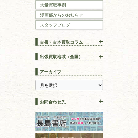
大量買取事例
数学書・
物理学書
漫画部からのお知らせ
スタッフブログ
建築書
古書・古本買取コラム
漢方・
鍼灸・
東洋医学
【出張買取】古本の大量買取
りOK！効率的に売る方法
出張買取地域（全国）
易学・
占い
宅配買取は古本を送るだけ！
東京都
埼玉県
長島書店の便利な買取サービ
スピリチュアル・
精神世界
アーカイブ
ス
千葉県
神奈川県
【持ち込み買取】店頭で簡単
に古本を売るメリットとは？
静岡県
茨城県
全集・
叢書・
大学出版本
古本を高く売る方法！買取で
栃木県
群馬県
上手な売り方のコツを解説
趣味・
教養
お問合わせ先
山梨県
新潟県
古本の保管方法と劣化する原
長野県
愛知県
因！適切な管理で長持ちさせ
書道
るコツ
石川県
福井県
古本は汚れていると買取でき
拓本・法帖・
碑帖
ない？適切な保管方法とクリ
古本買取専門店 長島書店
福島県
富山県
ーニング！