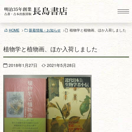
コ
ン
テ
ン
HOME
新着情報・お知らせ
植物学と植物画、ほか入荷しました
ツ
へ
ス
植物学と植物画、ほか入荷しました
キ
ッ
2018年1月27日
2021年5月28日
プ