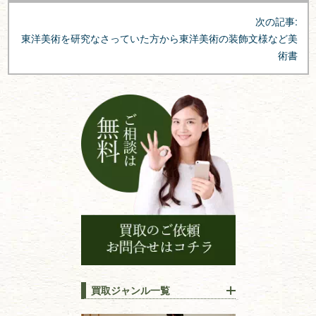
ビ
次の記事:
ゲ
東洋美術を研究なさっていた方から東洋美術の装飾文様など美
ー
術書
シ
ョ
ン
買取ジャンル一覧
江戸時代の
書物