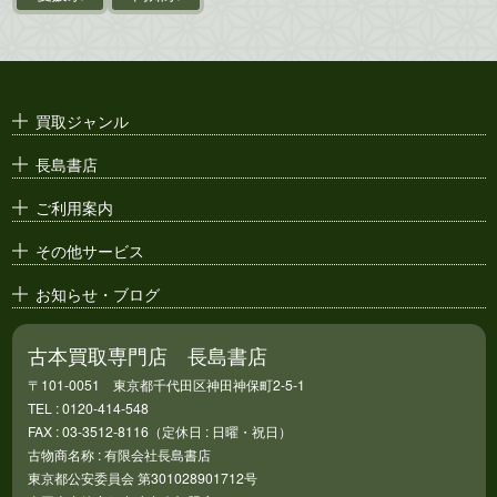
映画パンフレット・
演劇ポスター
古い漫画本・
絶版漫画・漫画雑誌
買取ジャンル
漫画原稿・
原画
長島書店
アニメ・
セル画
ご利用案内
その他サービス
お知らせ・ブログ
古本買取専門店 長島書店
〒101-0051 東京都千代田区神田神保町2-5-1
TEL : 0120-414-548
FAX : 03-3512-8116（定休日 : 日曜・祝日）
古物商名称 : 有限会社長島書店
東京都公安委員会 第301028901712号