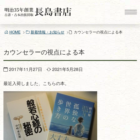
コ
ン
テ
ン
HOME
新着情報・お知らせ
カウンセラーの視点による本
ツ
へ
ス
カウンセラーの視点による本
キ
ッ
2017年11月27日
2021年5月28日
プ
最近入荷しました、こちらの本。