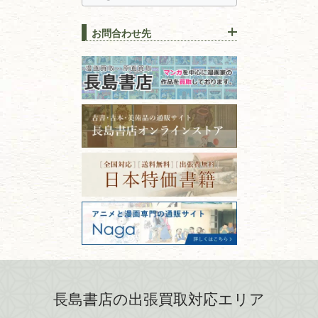
古本を高く売る方法！買取で
栃木県
群馬県
上手な売り方のコツを解説
趣味・
教養
お問合わせ先
山梨県
新潟県
古本の保管方法と劣化する原
長野県
愛知県
因！適切な管理で長持ちさせ
書道
るコツ
石川県
福井県
古本は汚れていると買取でき
拓本・法帖・
碑帖
ない？適切な保管方法とクリ
古本買取専門店 長島書店
福島県
富山県
ーニング！
ISBNコードとは？書籍の識別
〒101-0051
篆刻・印譜
青森県
岩手県
番号の意味と役割を解説
東京都千代田区神田神保町2-5-1
宮城県
秋田県
フリーダイヤル：0120-414-548
価値ある古書を売るポイント
書道具
電話：03-3512-8115
と注意点
山形県
岐阜県
FAX：03-3512-8116
美術書・アート本・
古物商許可：東京都公安委員会 第
三重県
滋賀県
デザイン本
301028901712号
古物商名称：有限会社長島書店
京都府
大阪府
カメラ・撮影術
兵庫県
奈良県
版画・リトグラフ・
和歌山県
鳥取県
シルクスクリーン
島根県
岡山県
長島書店の出張買取対応エリア
刀剣・
鎧・
甲冑
広島県
山口県