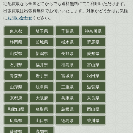
宅配買取なら全国どこからでも送料無料にてご利用いただけます。
武道書・
武術書
徳島県
香川県
出張買取は出張費無料でお伺いいたします。対象かどうかはお気軽
愛媛県
高知県
に
お問い合わせ
ください。
近代文学・
小説・限定本
東京都
埼玉県
千葉県
神奈川県
サイン色紙
静岡県
茨城県
栃木県
群馬県
作家草稿・原稿・
肉筆物
山梨県
新潟県
長野県
愛知県
探偵小説・
推理小説
石川県
福井県
福島県
富山県
乗物
青森県
岩手県
宮城県
秋田県
鉄道・
電車・
バス
山形県
岐阜県
三重県
滋賀県
戦前・戦中の
紙物・資料
京都府
大阪府
兵庫県
奈良県
絵葉書
和歌山県
鳥取県
島根県
岡山県
支那・満洲・朝鮮・
台湾関係古資料
広島県
山口県
徳島県
香川県
ポスター・チラシ・
カタログ
愛媛県
高知県