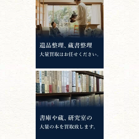
唐本・漢籍・
中国書物・朝鮮本
錦絵・浮世絵・
版画・刷り物
専門書・
学術書
哲学書・思想書
心理学・倫理学
仏教書
神道・神社仏閣
イスラム教
キリスト教