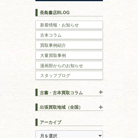
歴史書
世界史・
日本史
長島書店BLOG
戦記・戦史
新着情報・お知らせ
古本コラム
国文学・
国語学
買取事例紹介
理工書
大量買取事例
数学書・
物理学書
漫画部からのお知らせ
スタッフブログ
建築書
古書・古本買取コラム
漢方・
鍼灸・
東洋医学
【出張買取】古本の大量買取
りOK！効率的に売る方法
出張買取地域（全国）
易学・
占い
宅配買取は古本を送るだけ！
東京都
埼玉県
長島書店の便利な買取サービ
スピリチュアル・
精神世界
アーカイブ
ス
千葉県
神奈川県
【持ち込み買取】店頭で簡単
に古本を売るメリットとは？
静岡県
茨城県
全集・
叢書・
大学出版本