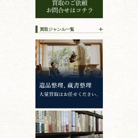
買取ジャンル一覧
江戸時代の
書物
唐本・漢籍・
中国書物・朝鮮本
錦絵・浮世絵・
版画・刷り物
専門書・
学術書
哲学書・思想書
心理学・倫理学
仏教書