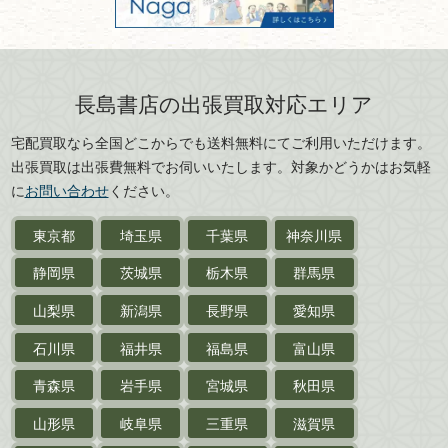
カメラ・撮影術
兵庫県
奈良県
版画・リトグラフ・
和歌山県
鳥取県
シルクスクリーン
島根県
岡山県
長島書店の出張買取対応エリア
刀剣・
鎧・
甲冑
広島県
山口県
宅配買取なら全国どこからでも送料無料にてご利用いただけます。
武道書・
武術書
徳島県
香川県
出張買取は出張費無料でお伺いいたします。対象かどうかはお気軽
愛媛県
高知県
に
お問い合わせ
ください。
近代文学・
小説・限定本
東京都
埼玉県
千葉県
神奈川県
サイン色紙
静岡県
茨城県
栃木県
群馬県
作家草稿・原稿・
肉筆物
山梨県
新潟県
長野県
愛知県
探偵小説・
推理小説
石川県
福井県
福島県
富山県
乗物
青森県
岩手県
宮城県
秋田県
鉄道・
電車・
バス
山形県
岐阜県
三重県
滋賀県
戦前・戦中の
紙物・資料