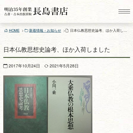
コ
ン
テ
ン
HOME
新着情報・お知らせ
日本仏教思想史論考、ほか入荷しました
ツ
へ
ス
日本仏教思想史論考、ほか入荷しました
キ
ッ
2017年10月24日
2021年5月28日
プ