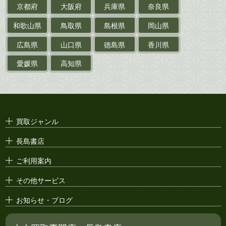
京都府
大阪府
兵庫県
奈良県
絵葉書
和歌山県
鳥取県
島根県
岡山県
支那・満洲・朝鮮・
台湾関係古資料
広島県
山口県
徳島県
香川県
ポスター・チラシ・
カタログ
愛媛県
高知県
映画パンフレット・
演劇ポスター
古い漫画本・
絶版漫画・漫画雑誌
買取ジャンル
漫画原稿・
原画
長島書店
アニメ・
セル画
ご利用案内
その他サービス
お知らせ・ブログ