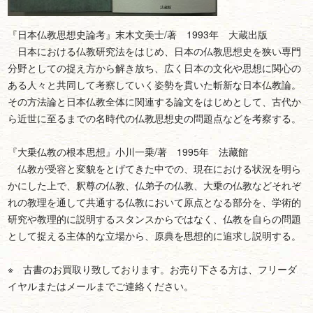
『日本仏教思想史論考』末木文美士/著 1993年 大蔵出版
日本における仏教研究法をはじめ、日本の仏教思想史を狭い専門
分野としての捉え方から解き放ち、広く日本の文化や思想に関心の
ある人々と共同して考察していく姿勢を貫いた斬新な日本仏教論。
その方法論と日本仏教全体に関連する論文をはじめとして、古代か
ら近世に至るまでの名時代の仏教思想史の問題点などを考察する。
『大乗仏教の根本思想』小川一乗/著 1995年 法藏館
仏教が受容と変貌をとげてきた中での、現在における状況を明ら
かにした上で、釈尊の仏教、仏弟子の仏教、大乗の仏教などそれぞ
れの教理を通して共通する仏教において原点となる部分を、学術的
研究や教理的に説明するスタンスからではなく、仏教を自らの問題
として捉える主体的な立場から、原典を思想的に追求し説明する。
※ 古書のお買取り致しております。お売り下さる方は、フリーダ
イヤルまたはメールまでご連絡ください。