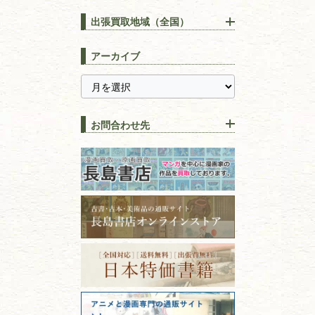
【出張買取】古本の大量買取
りOK！効率的に売る方法
出張買取地域（全国）
易学・
占い
宅配買取は古本を送るだけ！
東京都
埼玉県
長島書店の便利な買取サービ
スピリチュアル・
精神世界
アーカイブ
ス
千葉県
神奈川県
【持ち込み買取】店頭で簡単
に古本を売るメリットとは？
静岡県
茨城県
全集・
叢書・
大学出版本
古本を高く売る方法！買取で
栃木県
群馬県
上手な売り方のコツを解説
趣味・
教養
お問合わせ先
山梨県
新潟県
古本の保管方法と劣化する原
長野県
愛知県
因！適切な管理で長持ちさせ
書道
るコツ
石川県
福井県
古本は汚れていると買取でき
拓本・法帖・
碑帖
ない？適切な保管方法とクリ
古本買取専門店 長島書店
福島県
富山県
ーニング！
ISBNコードとは？書籍の識別
〒101-0051
篆刻・印譜
青森県
岩手県
番号の意味と役割を解説
東京都千代田区神田神保町2-5-1
宮城県
秋田県
フリーダイヤル：0120-414-548
価値ある古書を売るポイント
書道具
電話：03-3512-8115
と注意点
山形県
岐阜県
FAX：03-3512-8116
美術書・アート本・
古物商許可：東京都公安委員会 第
三重県
滋賀県
デザイン本
301028901712号
古物商名称：有限会社長島書店
京都府
大阪府