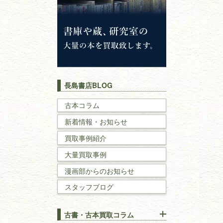
神道・神社仏閣
イスラム教
キリスト教
歴史書
世界史・
日本史
長島書店BLOG
戦記・戦史
古本コラム
新着情報・お知らせ
国文学・
国語学
買取事例紹介
理工書
大量買取事例
数学書・
物理学書
漫画部からのお知らせ
スタッフブログ
建築書
古書・古本買取コラム
漢方・
鍼灸・
東洋医学