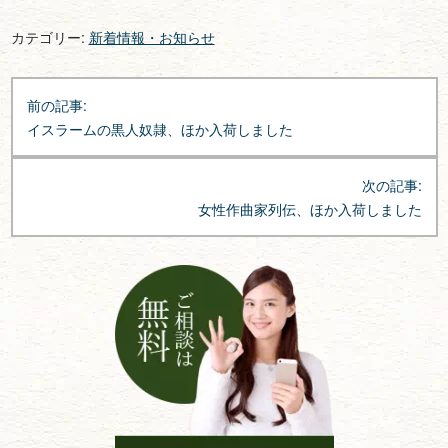
カテゴリー:
新着情報・お知らせ
投
前の記事:
稿
イスラームの黒人奴隷、ほか入荷しました
ナ
ビ
次の記事:
ゲ
女性作曲家列伝、ほか入荷しました
ー
シ
ョ
ン