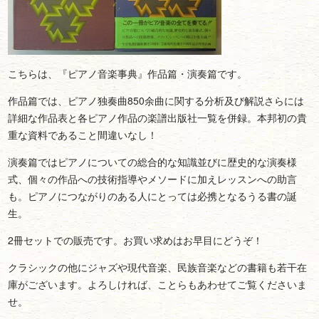
こちらは、『ピアノ音楽事典』作品篇・演奏篇です。
作品篇では、ピアノ独奏曲850余曲に関する分析及び解説さらには
詳細な作品表と各ピアノ作品の楽譜出版社一覧を併録。本邦初の貴
重な資料であること間違いなし！
演奏篇ではピアノについての総合的な知識並びに歴史的な演奏様
式、個々の作品への技術指導やメソードに加えレッスンへの助言
も。ピアノにつながりのある人にとっては必携となるうる書の誕
生。
2冊セットでの販売です。お買い求めはお早目にどうぞ！
クラシックの他にジャズや現代音楽、民族音楽などの書籍も若干在
庫がございます。よろしければ、ことらもあわせてご覧くださいま
せ。