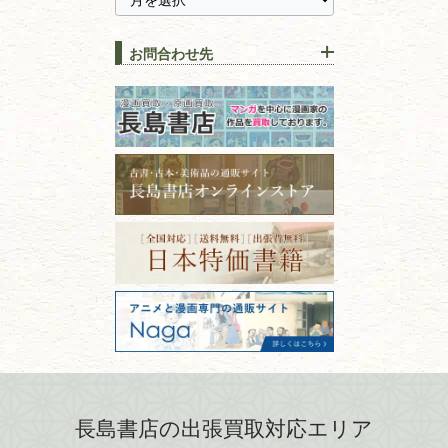
全集・
叢書・
大学出版本
古本を高く売る方法！買取で
栃木県
群馬県
上手な売り方のコツを解説
趣味・
教養
お問合わせ先
山梨県
新潟県
古本の保管方法と劣化する原
長野県
愛知県
因！適切な管理で長持ちさせ
書道
るコツ
石川県
福井県
古本は汚れていると買取でき
拓本・法帖・
碑帖
ない？適切な保管方法とクリ
古本買取専門店 長島書店
福島県
富山県
ーニング！
ISBNコードとは？書籍の識別
〒101-0051
篆刻・印譜
青森県
岩手県
番号の意味と役割を解説
東京都千代田区神田神保町2-5-1
宮城県
秋田県
フリーダイヤル：0120-414-548
価値ある古書を売るポイント
書道具
電話：03-3512-8115
と注意点
山形県
岐阜県
FAX：03-3512-8116
美術書・アート本・
古物商許可：東京都公安委員会 第
三重県
滋賀県
デザイン本
301028901712号
古物商名称：有限会社長島書店
京都府
大阪府
カメラ・撮影術
兵庫県
奈良県
版画・リトグラフ・
和歌山県
鳥取県
シルクスクリーン
島根県
岡山県
長島書店の出張買取対応エリア
刀剣・
鎧・
甲冑
広島県
山口県