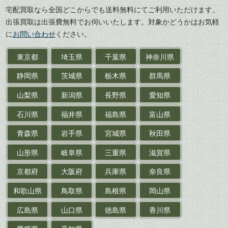
宅配買取なら全国どこからでも送料無料にてご利用いただけます。
武道書・
武術書
徳島県
香川県
出張買取は出張費無料でお伺いいたします。対象かどうかはお気軽
愛媛県
高知県
に
お問い合わせ
ください。
近代文学・
小説・限定本
東京都
埼玉県
千葉県
神奈川県
サイン色紙
静岡県
茨城県
栃木県
群馬県
作家草稿・原稿・
肉筆物
山梨県
新潟県
長野県
愛知県
探偵小説・
推理小説
石川県
福井県
福島県
富山県
乗物
青森県
岩手県
宮城県
秋田県
鉄道・
電車・
バス
山形県
岐阜県
三重県
滋賀県
戦前・戦中の
紙物・資料
京都府
大阪府
兵庫県
奈良県
絵葉書
和歌山県
鳥取県
島根県
岡山県
支那・満洲・朝鮮・
台湾関係古資料
広島県
山口県
徳島県
香川県
ポスター・チラシ・
カタログ