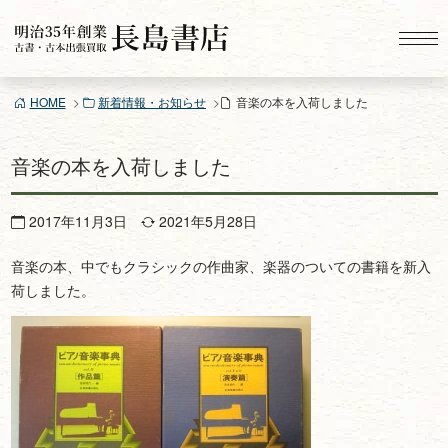
コ
ン
テ
ン
HOME
新着情報・お知らせ
音楽の本を入荷しました
ツ
へ
ス
音楽の本を入荷しました
キ
ッ
2017年11月3日
2021年5月28日
プ
音楽の本、中でもクラシックの作曲家、楽器のついての書籍を新入
荷しました。