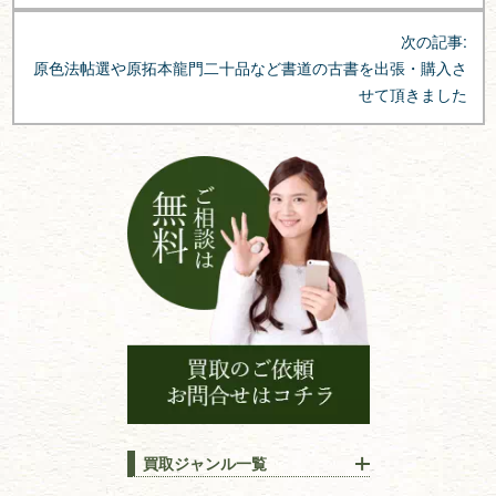
ビ
次の記事:
ゲ
原色法帖選や原拓本龍門二十品など書道の古書を出張・購入さ
ー
せて頂きました
シ
ョ
ン
買取ジャンル一覧