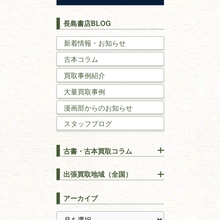
歴史書
世界史・
日本史
長島書店BLOG
戦記・戦史
新着情報・お知らせ
古本コラム
国文学・
国語学
買取事例紹介
理工書
大量買取事例
数学書・
物理学書
漫画部からのお知らせ
スタッフブログ
建築書
古書・古本買取コラム
漢方・
鍼灸・
東洋医学
【出張買取】古本の大量買取
りOK！効率的に売る方法
出張買取地域（全国）
易学・
占い
宅配買取は古本を送るだけ！
東京都
埼玉県
長島書店の便利な買取サービ
スピリチュアル・
精神世界
アーカイブ
ス
千葉県
神奈川県
【持ち込み買取】店頭で簡単
に古本を売るメリットとは？
静岡県
茨城県