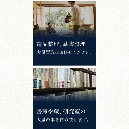
江戸時代の
書物
唐本・漢籍・
中国書物・朝鮮本
錦絵・浮世絵・
版画・刷り物
専門書・
学術書
哲学書・思想書
心理学・倫理学
仏教書
神道・神社仏閣
イスラム教
キリスト教