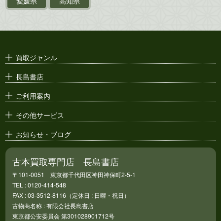
愛媛県
高知県
映画パンフレット・
演劇ポスター
古い漫画本・
絶版漫画・漫画雑誌
買取ジャンル
漫画原稿・
原画
長島書店
アニメ・
セル画
ご利用案内
その他サービス
お知らせ・ブログ
古本買取専門店 長島書店
〒101-0051 東京都千代田区神田神保町2-5-1
TEL : 0120-414-548
FAX : 03-3512-8116（定休日 : 日曜・祝日）
古物商名称 : 有限会社長島書店
東京都公安委員会 第301028901712号