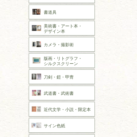
書道具
美術書・アート本・
デザイン本
カメラ・撮影術
版画・リトグラフ・
シルクスクリーン
刀剣・
鎧・
甲冑
武道書・
武術書
近代文学・
小説・限定本
サイン色紙