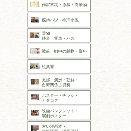
作家草稿・原稿・
肉筆物
探偵小説・
推理小説
乗物
鉄道・
電車・
バス
戦前・戦中の
紙物・資料
絵葉書
支那・満洲・朝鮮・
台湾関係古資料
ポスター・チラシ・
カタログ
映画パンフレット・
演劇ポスター
古い漫画本・
絶版漫画・漫画雑誌