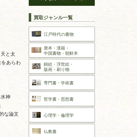
買取ジャンル一覧
江戸時代の
書物
唐本・漢籍・
中国書物・朝鮮本
、天と太
念をあらわ
錦絵・浮世絵・
版画・刷り物
専門書・
学術書
洪水神
哲学書・思想書
織
的な論文
心理学・倫理学
仏教書