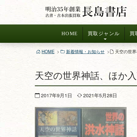
コ
ン
テ
ン
HOME
買取ジャンル
買
ツ
へ
HOME
新着情報・お知らせ
天空の世界
ス
キ
天空の世界神話、ほか
ッ
プ
2017年9月1日
2021年5月28日