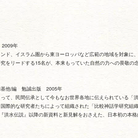
009年
ンド、イスラム圏から東ヨーロッパなど広範の地域を対象に
究をリードする15名が、本来もっていた自然の力への畏敬の
他/編 勉誠出版 2005年
って、民間伝承として今もなお世界各地に伝えられている「
る国際的な研究者たちによって組織された「比較神話学研究組
した『洪水伝説』以降の新資料と新見解をおさえた、日本初の本格