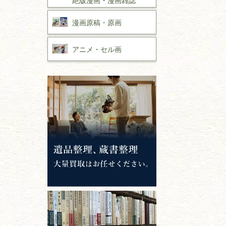
漫画原稿・
原画
アニメ・
セル画