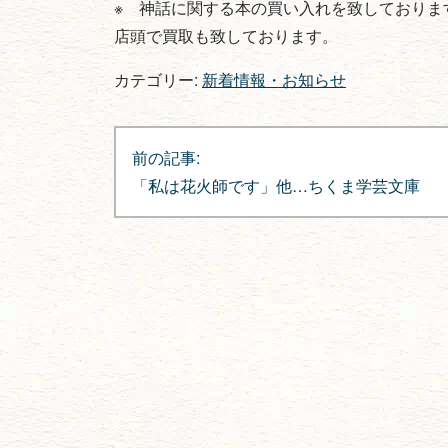
※ 神話に関する本の買い入れを致しておりま
店頭で買取も致しております。
カテゴリー:
新着情報・お知らせ
投
前の記事:
稿
「私は花火師です」他…ちくま学芸文庫
ナ
ビ
ゲ
ー
シ
ョ