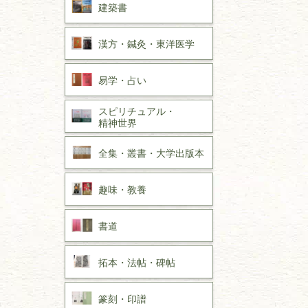
建築書
漢方・
鍼灸・
東洋医学
易学・
占い
スピリチュアル・
精神世界
全集・
叢書・
大学出版本
趣味・
教養
書道
拓本・法帖・
碑帖
篆刻・印譜