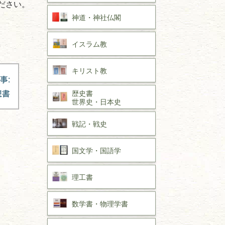
ださい。
神道・神社仏閣
イスラム教
キリスト教
事:
歴史書
想書
世界史・
日本史
戦記・戦史
国文学・
国語学
理工書
数学書・
物理学書