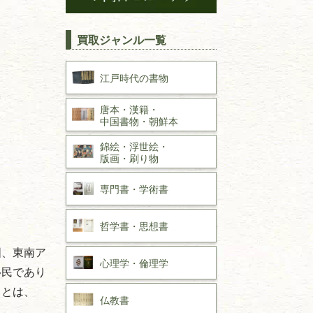
買取ジャンル一覧
江戸時代の
書物
唐本・漢籍・
中国書物・朝鮮本
錦絵・浮世絵・
版画・刷り物
専門書・
学術書
哲学書・思想書
国、東南ア
心理学・倫理学
移民であり
ことは、
仏教書