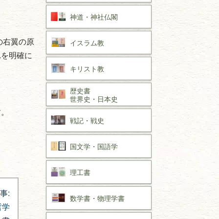
神道・神社仏閣
の右翼の原
イスラム教
れを明確に
キリスト教
歴史書
世界史・
日本史
す。
戦記・戦史
国文学・
国語学
理工書
事:
数学書・
物理学書
哲学