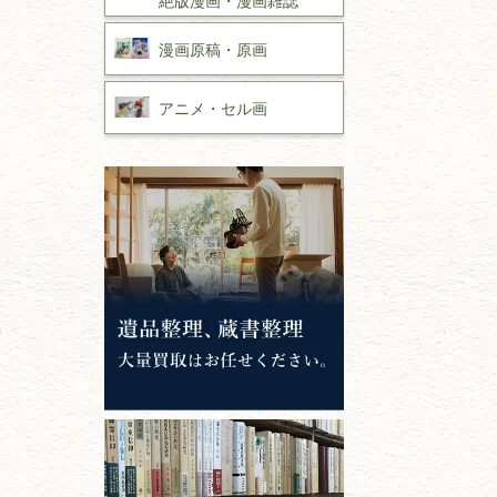
漫画原稿・
原画
アニメ・
セル画