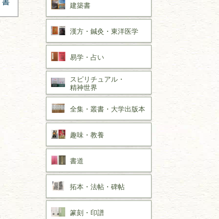
書
建築書
漢方・
鍼灸・
東洋医学
易学・
占い
スピリチュアル・
精神世界
全集・
叢書・
大学出版本
趣味・
教養
書道
拓本・法帖・
碑帖
篆刻・印譜