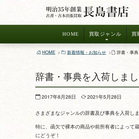
コ
ン
テ
ン
HOME
買取ジャンル
買
ツ
へ
HOME
新着情報・お知らせ
辞書・事典
ス
キ
辞書・事典を入荷しま
ッ
プ
2017年8月28日
2021年5月28日
さまざまなジャンルの辞書及び事典を入荷し
特に、函欠で裸本の商品や前所有者によって
にどうぞ！