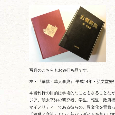
写真のこちらもお値打ち品です。
左・『華僑・華人事典』 平成14年・弘文堂発
本書刊行の目的は学術的なこともさることな
ジア、環太平洋の研究者、学生、報道・政府
マイノリティーである彼らの、異文化を背負
「移動と交流」という新パラダイムを創り出