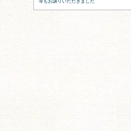
ナ
等もお譲りいただきました
ビ
ゲ
ー
シ
ョ
ン