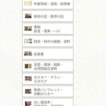
作家草稿・原稿・
肉筆物
探偵小説・
推理小説
乗物
鉄道・
電車・
バス
戦前・戦中の
紙物・資料
絵葉書
支那・満洲・朝鮮・
台湾関係古資料
ポスター・チラシ・
カタログ
映画パンフレット・
演劇ポスター
古い漫画本・
絶版漫画・漫画雑誌