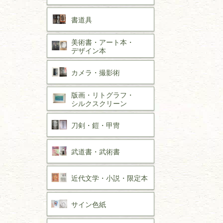
書道具
美術書・アート本・
デザイン本
カメラ・撮影術
版画・リトグラフ・
シルクスクリーン
刀剣・
鎧・
甲冑
武道書・
武術書
近代文学・
小説・限定本
サイン色紙