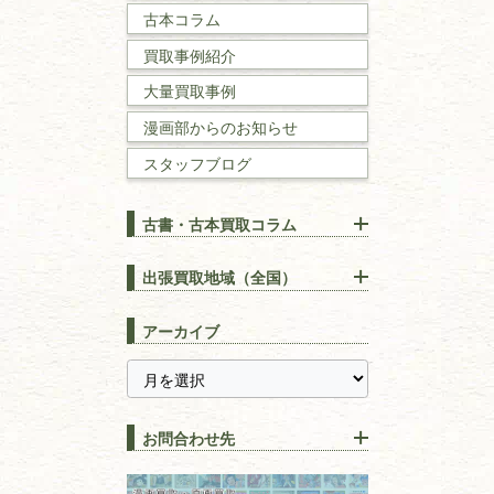
古本コラム
国文学・
国語学
買取事例紹介
理工書
大量買取事例
数学書・
物理学書
漫画部からのお知らせ
スタッフブログ
建築書
古書・古本買取コラム
漢方・
鍼灸・
東洋医学
【出張買取】古本の大量買取
りOK！効率的に売る方法
出張買取地域（全国）
易学・
占い
宅配買取は古本を送るだけ！
東京都
埼玉県
長島書店の便利な買取サービ
スピリチュアル・
精神世界
アーカイブ
ス
千葉県
神奈川県
【持ち込み買取】店頭で簡単
に古本を売るメリットとは？
静岡県
茨城県
全集・
叢書・
大学出版本
古本を高く売る方法！買取で
栃木県
群馬県
上手な売り方のコツを解説
趣味・
教養
お問合わせ先
山梨県
新潟県
古本の保管方法と劣化する原
長野県
愛知県
因！適切な管理で長持ちさせ
書道