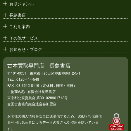
買取ジャンル
漫画原稿・
原画
長島書店
アニメ・
セル画
ご利用案内
その他サービス
お知らせ・ブログ
古本買取専門店 長島書店
〒101-0051 東京都千代田区神田神保町2-5-1
TEL : 0120-414-548
FAX : 03-3512-8116（定休日 : 日曜・祝日）
古物商名称 : 有限会社長島書店
東京都公安委員会 第301028901712号
全国古書籍商組合連合会加盟店
お客様の個人情報を安全に送受信するため、SSL暗号化通信
を利用し第三者によるデータの改ざんや盗用を防いでいま
す。