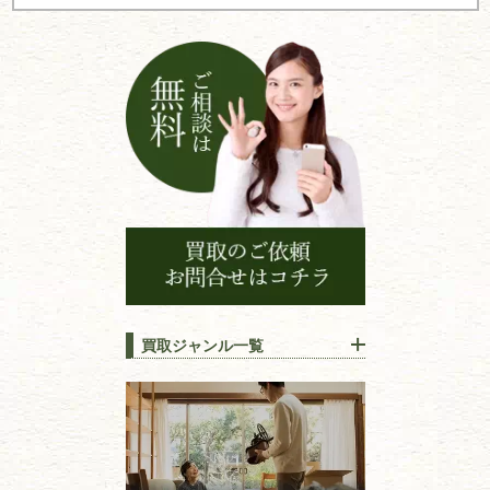
ョ
ン
買取ジャンル一覧
江戸時代の
書物
唐本・漢籍・
中国書物・朝鮮本
錦絵・浮世絵・
版画・刷り物