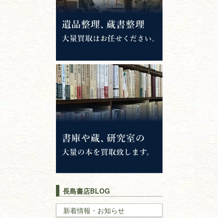
専門書・
学術書
哲学書・思想書
心理学・倫理学
仏教書
神道・神社仏閣
イスラム教
キリスト教
歴史書
世界史・
日本史
長島書店BLOG
戦記・戦史
新着情報・お知らせ