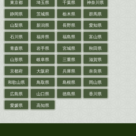
東京都
埼玉県
千葉県
神奈川県
サイン色紙
静岡県
茨城県
栃木県
群馬県
作家草稿・原稿・
肉筆物
山梨県
新潟県
長野県
愛知県
探偵小説・
推理小説
石川県
福井県
福島県
富山県
乗物
青森県
岩手県
宮城県
秋田県
鉄道・
電車・
バス
山形県
岐阜県
三重県
滋賀県
戦前・戦中の
紙物・資料
京都府
大阪府
兵庫県
奈良県
絵葉書
和歌山県
鳥取県
島根県
岡山県
支那・満洲・朝鮮・
台湾関係古資料
広島県
山口県
徳島県
香川県
ポスター・チラシ・
カタログ
愛媛県
高知県
映画パンフレット・
演劇ポスター
古い漫画本・
絶版漫画・漫画雑誌