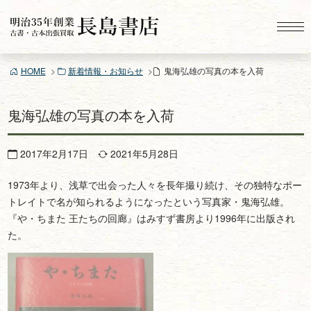
コ
ン
テ
ン
HOME
新着情報・お知らせ
鬼海弘雄の写真の本を入荷
ツ
へ
ス
鬼海弘雄の写真の本を入荷
キ
ッ
2017年2月17日
2021年5月28日
プ
1973年より、浅草で出会った人々を長年撮り続け、その独特なポー
トレイトで名が知られるようになったという写真家・鬼海弘雄。
『や・ちまた 王たちの回廊』はみすず書房より1996年に出版され
た。