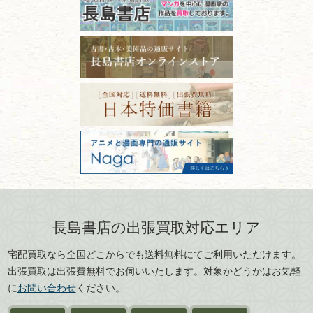
るコツ
石川県
福井県
古本は汚れていると買取でき
拓本・法帖・
碑帖
ない？適切な保管方法とクリ
古本買取専門店 長島書店
福島県
富山県
ーニング！
ISBNコードとは？書籍の識別
〒101-0051
篆刻・印譜
青森県
岩手県
番号の意味と役割を解説
東京都千代田区神田神保町2-5-1
宮城県
秋田県
フリーダイヤル：0120-414-548
価値ある古書を売るポイント
書道具
電話：03-3512-8115
と注意点
山形県
岐阜県
FAX：03-3512-8116
美術書・アート本・
古物商許可：東京都公安委員会 第
三重県
滋賀県
デザイン本
301028901712号
古物商名称：有限会社長島書店
京都府
大阪府
カメラ・撮影術
兵庫県
奈良県
版画・リトグラフ・
和歌山県
鳥取県
シルクスクリーン
島根県
岡山県
長島書店の出張買取対応エリア
刀剣・
鎧・
甲冑
広島県
山口県
宅配買取なら全国どこからでも送料無料にてご利用いただけます。
武道書・
武術書
徳島県
香川県
出張買取は出張費無料でお伺いいたします。対象かどうかはお気軽
愛媛県
高知県
に
お問い合わせ
ください。
近代文学・
小説・限定本