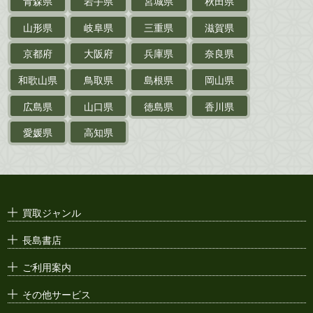
青森県
岩手県
宮城県
秋田県
鉄道・
電車・
バス
山形県
岐阜県
三重県
滋賀県
戦前・戦中の
紙物・資料
京都府
大阪府
兵庫県
奈良県
絵葉書
和歌山県
鳥取県
島根県
岡山県
支那・満洲・朝鮮・
台湾関係古資料
広島県
山口県
徳島県
香川県
ポスター・チラシ・
カタログ
愛媛県
高知県
映画パンフレット・
演劇ポスター
古い漫画本・
絶版漫画・漫画雑誌
買取ジャンル
漫画原稿・
原画
長島書店
アニメ・
セル画
ご利用案内
その他サービス