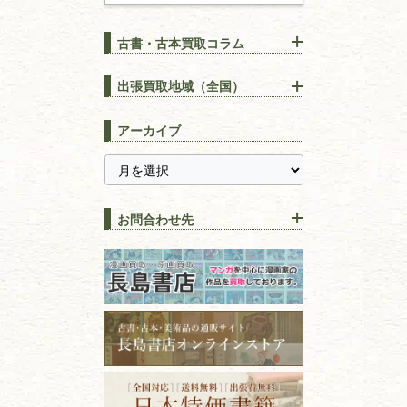
建築書
古書・古本買取コラム
漢方・
鍼灸・
東洋医学
【出張買取】古本の大量買取
りOK！効率的に売る方法
出張買取地域（全国）
易学・
占い
宅配買取は古本を送るだけ！
東京都
埼玉県
長島書店の便利な買取サービ
スピリチュアル・
精神世界
アーカイブ
ス
千葉県
神奈川県
【持ち込み買取】店頭で簡単
に古本を売るメリットとは？
静岡県
茨城県
全集・
叢書・
大学出版本
古本を高く売る方法！買取で
栃木県
群馬県
上手な売り方のコツを解説
趣味・
教養
お問合わせ先
山梨県
新潟県
古本の保管方法と劣化する原
長野県
愛知県
因！適切な管理で長持ちさせ
書道
るコツ
石川県
福井県
古本は汚れていると買取でき
拓本・法帖・
碑帖
ない？適切な保管方法とクリ
古本買取専門店 長島書店
福島県
富山県
ーニング！
ISBNコードとは？書籍の識別
〒101-0051
篆刻・印譜
青森県
岩手県
番号の意味と役割を解説
東京都千代田区神田神保町2-5-1
宮城県
秋田県
フリーダイヤル：0120-414-548
価値ある古書を売るポイント
書道具
電話：03-3512-8115
と注意点
山形県
岐阜県
FAX：03-3512-8116