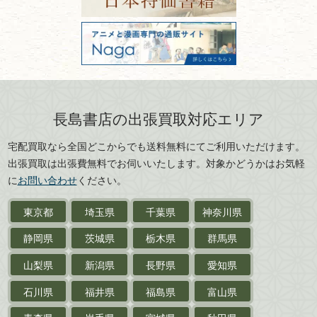
美術書・アート本・
古物商許可：東京都公安委員会 第
三重県
滋賀県
デザイン本
301028901712号
古物商名称：有限会社長島書店
京都府
大阪府
カメラ・撮影術
兵庫県
奈良県
版画・リトグラフ・
和歌山県
鳥取県
シルクスクリーン
島根県
岡山県
長島書店の出張買取対応エリア
刀剣・
鎧・
甲冑
広島県
山口県
宅配買取なら全国どこからでも送料無料にてご利用いただけます。
武道書・
武術書
徳島県
香川県
出張買取は出張費無料でお伺いいたします。対象かどうかはお気軽
愛媛県
高知県
に
お問い合わせ
ください。
近代文学・
小説・限定本
東京都
埼玉県
千葉県
神奈川県
サイン色紙
静岡県
茨城県
栃木県
群馬県
作家草稿・原稿・
肉筆物
山梨県
新潟県
長野県
愛知県
探偵小説・
推理小説
石川県
福井県
福島県
富山県
乗物