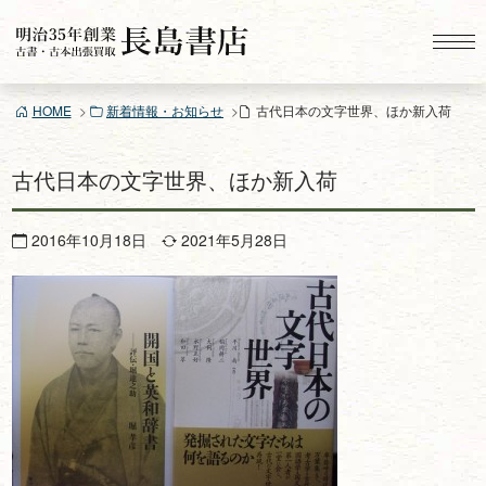
コ
ン
テ
ン
HOME
新着情報・お知らせ
古代日本の文字世界、ほか新入荷
ツ
へ
ス
古代日本の文字世界、ほか新入荷
キ
ッ
2016年10月18日
2021年5月28日
プ