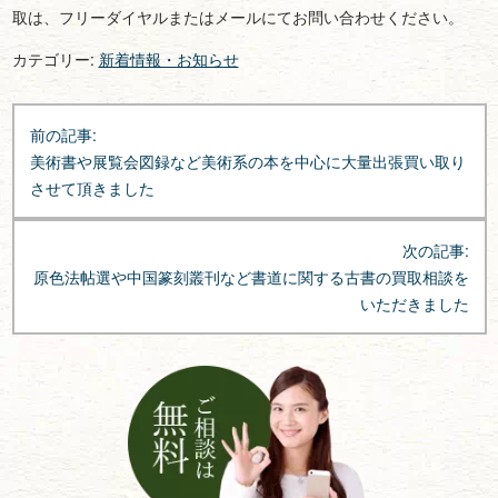
取は、フリーダイヤルまたはメールにてお問い合わせください。
カテゴリー:
新着情報・お知らせ
投
前の記事:
稿
美術書や展覧会図録など美術系の本を中心に大量出張買い取り
ナ
させて頂きました
ビ
ゲ
次の記事:
ー
原色法帖選や中国篆刻叢刊など書道に関する古書の買取相談を
シ
いただきました
ョ
ン