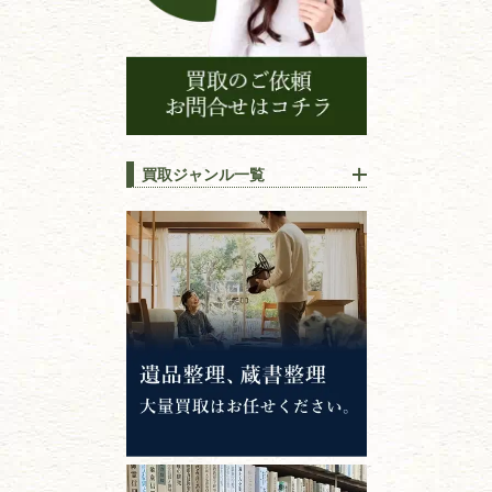
買取ジャンル一覧
江戸時代の
書物
唐本・漢籍・
中国書物・朝鮮本
錦絵・浮世絵・
版画・刷り物
専門書・
学術書
哲学書・思想書
心理学・倫理学