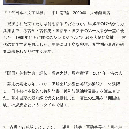
『古代日本の文字世界』 平川南/編 2000年 大修館書店
発掘された文字たちは何を語るのだろうか。卑弥呼の時代から万
葉集まで、考古学・古代史・国語学・国文学の第一人者が一堂に会
した、1998年11月に開催のシンポジウムの記録を大幅に増補し、古
代の文字世界を再現した。用語には丁寧な脚注、各学問の最新の研
究成果をわかりやすく示す。
『開国と英和辞典 評伝・堀達之助』堀孝彦/著 2011年 港の人
幕末の嘉永６年、ペリー黒船来航の際に英語の通訳として活躍
し、日本初の本格的な英和辞書「英和対訳袖珍辞書」を誕生させ
た。幕末国家の最前線で異文化接触した一幕臣の生涯を「開国経
験」の思想史というスタイルで描く。
※ 古書のお買取したします。 辞書、語学・言語学等の古書の買