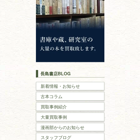
仏教書
神道・神社仏閣
イスラム教
キリスト教
歴史書
世界史・
日本史
長島書店BLOG
戦記・戦史
新着情報・お知らせ
古本コラム
国文学・
国語学
買取事例紹介
理工書
大量買取事例
数学書・
物理学書
漫画部からのお知らせ
スタッフブログ