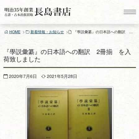
コ
ン
テ
ン
HOME
新着情報・お知らせ
『學説彙纂』の日本語への翻訳 2冊揃 を入荷致しました
ツ
へ
ス
『學説彙纂』の日本語への翻訳 2冊揃 を入
キ
荷致しました
ッ
プ
2020年7月6日
2021年5月28日