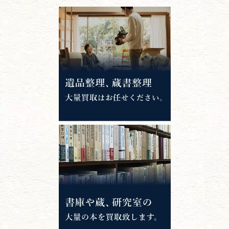
江戸時代の
書物
唐本・漢籍・
中国書物・朝鮮本
錦絵・浮世絵・
版画・刷り物
専門書・
学術書
哲学書・思想書
心理学・倫理学
仏教書
神道・神社仏閣
イスラム教
キリスト教