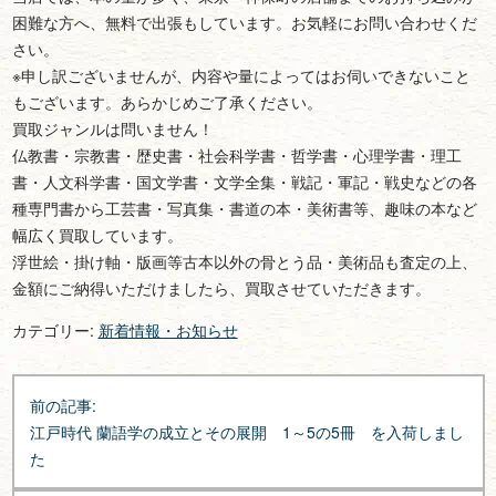
困難な方へ、無料で出張もしています。お気軽にお問い合わせくだ
さい。
※申し訳ございませんが、内容や量によってはお伺いできないこと
もございます。あらかじめご了承ください。
買取ジャンルは問いません！
仏教書・宗教書・歴史書・社会科学書・哲学書・心理学書・理工
書・人文科学書・国文学書・文学全集・戦記・軍記・戦史などの各
種専門書から工芸書・写真集・書道の本・美術書等、趣味の本など
幅広く買取しています。
浮世絵・掛け軸・版画等古本以外の骨とう品・美術品も査定の上、
金額にご納得いただけましたら、買取させていただきます。
カテゴリー:
新着情報・お知らせ
投
前の記事:
稿
江戸時代 蘭語学の成立とその展開 1～5の5冊 を入荷しまし
ナ
た
ビ