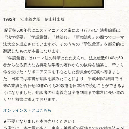
1992年 江南義之訳 信山社出版
紀元後530年代にユスティニアヌス帝により行われた法典編纂は、
『法学提要』『学説彙纂』『勅法典』『新勅法典』の四つでローマ
法大全を成立させていますが、そのうちの『学説彙纂』を部分的に
翻訳したものが本書になります。
『学説彙纂』はローマ法の静華とたたえられ、法文総数9142の50
巻からなる膨大な古典期法学者の著作からの抜粋を編纂し、帝より
命を受けたトリボニアヌスを中心とした委員会が完成へ導きまし
た。日本では本書が翻訳を試みたことにより、平成4年の段階で旧
来の業績と合わせ50巻のうち30数巻を日本語で読むことができるよ
うになりました。翻訳者の江南義之は全巻到達まで非常に長い道の
りだと前書に添えております。
オンラインストアはこちら
★不要となりました本お売りください！
当店では、本の量が多く、東京・神保町の店舗までのお持ち込みが