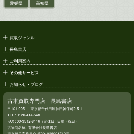
ポスター・チラシ・
カタログ
愛媛県
高知県
映画パンフレット・
演劇ポスター
古い漫画本・
絶版漫画・漫画雑誌
買取ジャンル
漫画原稿・
原画
長島書店
アニメ・
セル画
ご利用案内
その他サービス
お知らせ・ブログ
古本買取専門店 長島書店
〒101-0051 東京都千代田区神田神保町2-5-1
TEL : 0120-414-548
FAX : 03-3512-8116（定休日 : 日曜・祝日）
古物商名称 : 有限会社長島書店
東京都公安委員会 第301028901712号