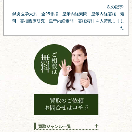
ゲ
次の記事:
ー
鍼灸医学大系 全25冊揃 皇帝内経素問 皇帝内経霊枢 素
シ
問・霊枢臨床研究 皇帝内経素問・霊枢索引 を入荷致しまし
ョ
た
ン
買取ジャンル一覧