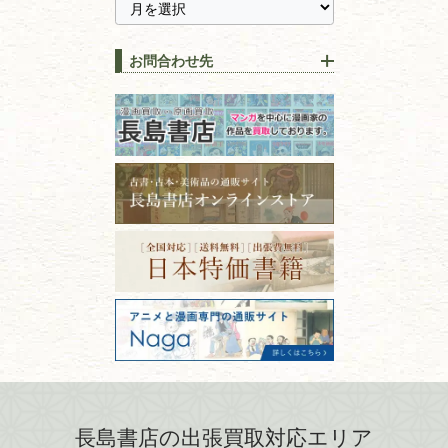
に古本を売るメリットとは？
静岡県
茨城県
全集・
叢書・
大学出版本
古本を高く売る方法！買取で
栃木県
群馬県
上手な売り方のコツを解説
趣味・
教養
お問合わせ先
山梨県
新潟県
古本の保管方法と劣化する原
長野県
愛知県
因！適切な管理で長持ちさせ
書道
るコツ
石川県
福井県
古本は汚れていると買取でき
拓本・法帖・
碑帖
ない？適切な保管方法とクリ
古本買取専門店 長島書店
福島県
富山県
ーニング！
ISBNコードとは？書籍の識別
〒101-0051
篆刻・印譜
青森県
岩手県
番号の意味と役割を解説
東京都千代田区神田神保町2-5-1
宮城県
秋田県
フリーダイヤル：0120-414-548
価値ある古書を売るポイント
書道具
電話：03-3512-8115
と注意点
山形県
岐阜県
FAX：03-3512-8116
美術書・アート本・
古物商許可：東京都公安委員会 第
三重県
滋賀県
デザイン本
301028901712号
古物商名称：有限会社長島書店
京都府
大阪府
カメラ・撮影術
兵庫県
奈良県
版画・リトグラフ・
和歌山県
鳥取県
シルクスクリーン
島根県
岡山県
長島書店の出張買取対応エリア
刀剣・
鎧・
甲冑