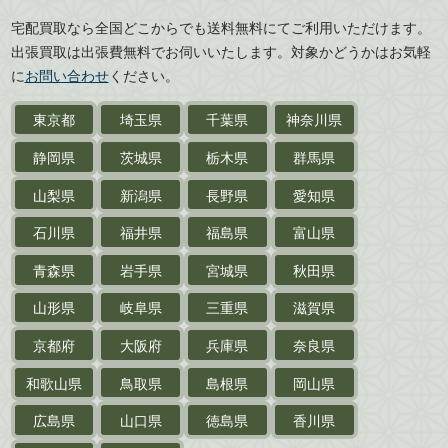
広島県
山口県
宅配買取なら全国どこからでも送料無料にてご利用いただけます。
武道書・
武術書
徳島県
香川県
出張買取は出張費無料でお伺いいたします。対象かどうかはお気軽
愛媛県
高知県
に
お問い合わせ
ください。
近代文学・
小説・限定本
東京都
埼玉県
千葉県
神奈川県
サイン色紙
静岡県
茨城県
栃木県
群馬県
作家草稿・原稿・
肉筆物
山梨県
新潟県
長野県
愛知県
探偵小説・
推理小説
石川県
福井県
福島県
富山県
乗物
青森県
岩手県
宮城県
秋田県
鉄道・
電車・
バス
山形県
岐阜県
三重県
滋賀県
戦前・戦中の
紙物・資料
京都府
大阪府
兵庫県
奈良県
絵葉書
和歌山県
鳥取県
島根県
岡山県
支那・満洲・朝鮮・
台湾関係古資料
広島県
山口県
徳島県
香川県