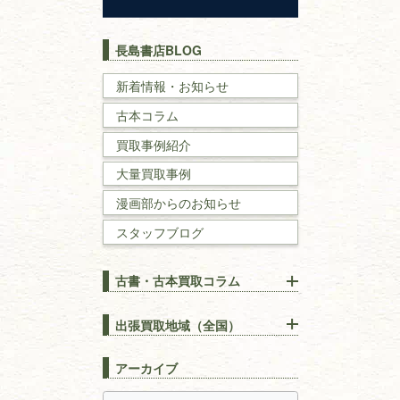
歴史書
世界史・
日本史
長島書店BLOG
戦記・戦史
新着情報・お知らせ
古本コラム
国文学・
国語学
買取事例紹介
理工書
大量買取事例
数学書・
物理学書
漫画部からのお知らせ
スタッフブログ
建築書
古書・古本買取コラム
漢方・
鍼灸・
東洋医学
【出張買取】古本の大量買取
りOK！効率的に売る方法
出張買取地域（全国）
易学・
占い
宅配買取は古本を送るだけ！
東京都
埼玉県
長島書店の便利な買取サービ
スピリチュアル・
精神世界
アーカイブ
ス
千葉県
神奈川県
【持ち込み買取】店頭で簡単