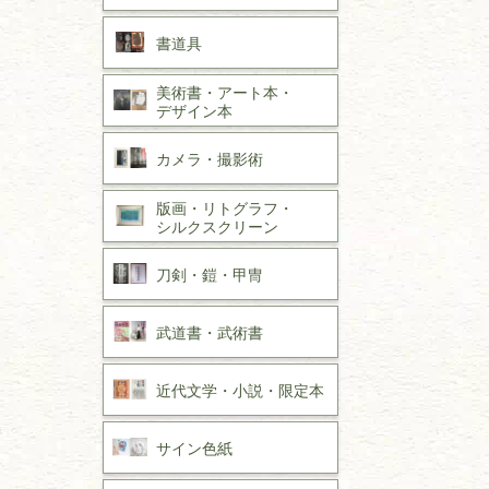
書道具
美術書・アート本・
デザイン本
カメラ・撮影術
版画・リトグラフ・
シルクスクリーン
刀剣・
鎧・
甲冑
武道書・
武術書
近代文学・
小説・限定本
サイン色紙