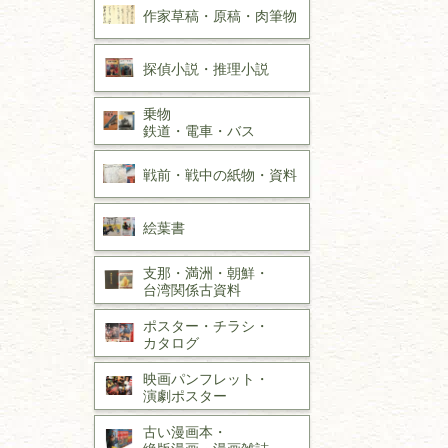
作家草稿・原稿・
肉筆物
探偵小説・
推理小説
乗物
鉄道・
電車・
バス
戦前・戦中の
紙物・資料
絵葉書
支那・満洲・朝鮮・
台湾関係古資料
ポスター・チラシ・
カタログ
映画パンフレット・
演劇ポスター
古い漫画本・
絶版漫画・漫画雑誌