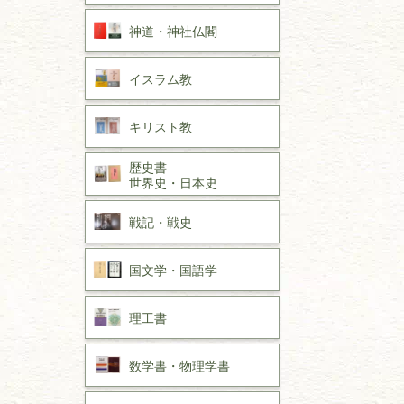
神道・神社仏閣
イスラム教
キリスト教
歴史書
世界史・
日本史
戦記・戦史
国文学・
国語学
理工書
数学書・
物理学書