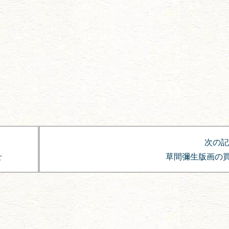
次の記
せ
草間彌生版画の