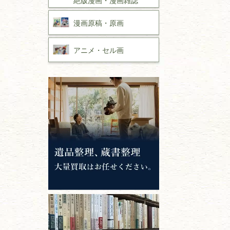
漫画原稿・
原画
アニメ・
セル画