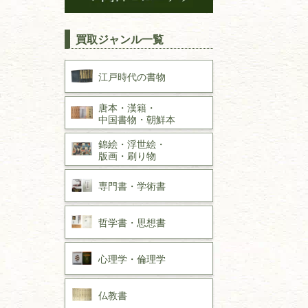
買取ジャンル一覧
江戸時代の
書物
唐本・漢籍・
中国書物・朝鮮本
錦絵・浮世絵・
版画・刷り物
専門書・
学術書
哲学書・思想書
心理学・倫理学
仏教書