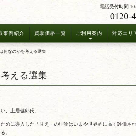
電話受付時間 10:3
0120-4
取事例紹介
買取価格一覧
ご利用案内
対応エリ
は何なのかを考える選集
を考える選集
ない、土居健郎氏。
るために導入した「甘え」の理論はいまや世界的に高く評価さ
いる。