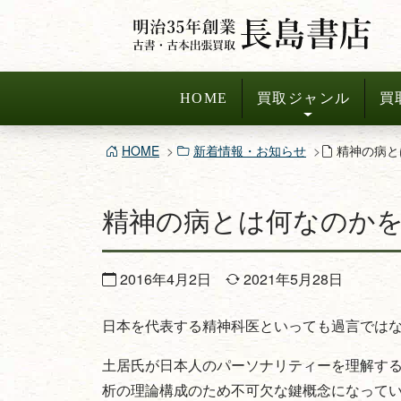
コ
ン
テ
ン
HOME
買取ジャンル
買
ツ
へ
HOME
新着情報・お知らせ
精神の病と
ス
キ
精神の病とは何なのか
ッ
プ
2016年4月2日
2021年5月28日
日本を代表する精神科医といっても過言では
土居氏が日本人のパーソナリティーを理解す
析の理論構成のため不可欠な鍵概念になって