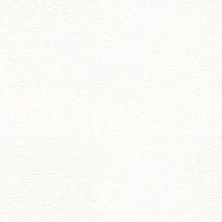
ー
シ
ョ
ン