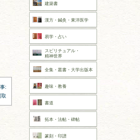
建築書
漢方・
鍼灸・
東洋医学
易学・
占い
スピリチュアル・
精神世界
全集・
叢書・
大学出版本
趣味・
教養
事:
買取
書道
拓本・法帖・
碑帖
篆刻・印譜