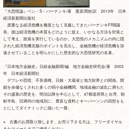
『大恐慌論』ベン・S・バーナンキ/著 栗原潤他/訳 2013年 日本
経済新新聞出版社
度重なる経済危機を幾度となく克服してきたバーナンキFRB議
長。彼は経済危機の本質をどのように捉え、いかなる方法を対策と
して考え、政策を実行しているのか。大恐慌のメカニズムの内に隠
された経済危機克服のポイントを見出し、金融危機が経済危機を加
速させていることを明らかにした歴史的な大恐慌研究の名著。
『日本地方金融史』日経金融新聞/編 地方金融史研究会/著 2003
年 日本経済新聞社
デフレや恐慌、不良債権。日銀・大蔵省と地方財界との関係。閉
鎖を余儀なくされた多くの弱小金融機関。地域金融の波乱に満ちた
その盛衰の歴史を、明治以降を中心として、47都道府県と台湾、朝
鮮半島、旧満州の地域別に、豊富な資料とキーパーソンの回想をも
とにしてダイナミックに描いた一冊。
※ 古書のお買取り致します。お売り下さる方は、フリーダイヤル
またはメールまでご連絡ください。