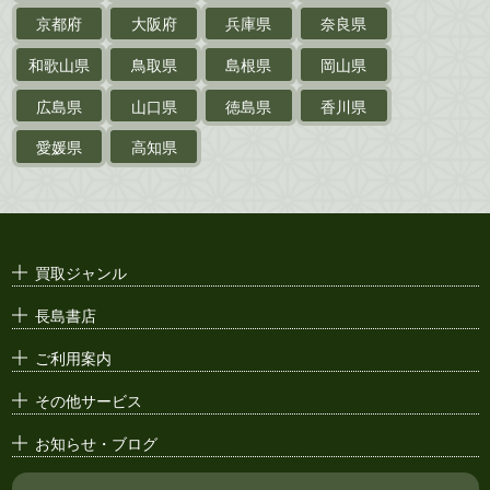
京都府
大阪府
兵庫県
奈良県
絵葉書
和歌山県
鳥取県
島根県
岡山県
支那・満洲・朝鮮・
台湾関係古資料
広島県
山口県
徳島県
香川県
ポスター・チラシ・
カタログ
愛媛県
高知県
映画パンフレット・
演劇ポスター
古い漫画本・
絶版漫画・漫画雑誌
買取ジャンル
漫画原稿・
原画
長島書店
アニメ・
セル画
ご利用案内
その他サービス
お知らせ・ブログ