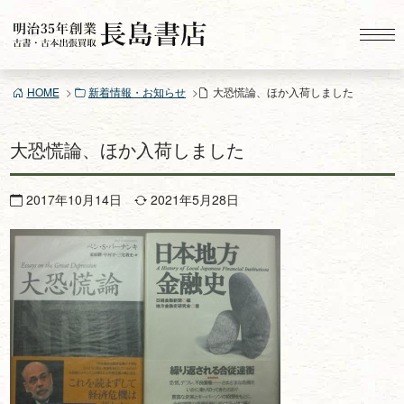
コ
ン
テ
ン
HOME
新着情報・お知らせ
大恐慌論、ほか入荷しました
ツ
へ
ス
大恐慌論、ほか入荷しました
キ
ッ
2017年10月14日
2021年5月28日
プ