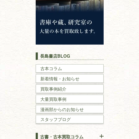
神道・神社仏閣
イスラム教
キリスト教
歴史書
世界史・
日本史
長島書店BLOG
戦記・戦史
古本コラム
新着情報・お知らせ
国文学・
国語学
買取事例紹介
理工書
大量買取事例
数学書・
物理学書
漫画部からのお知らせ
スタッフブログ
建築書
古書・古本買取コラム
漢方・
鍼灸・
東洋医学