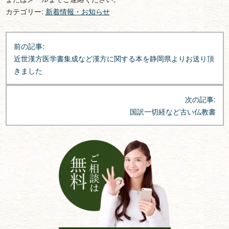
カテゴリー:
新着情報・お知らせ
投
前の記事:
稿
近世漢方医学書集成など漢方に関する本を静岡県よりお送り頂
ナ
きました
ビ
ゲ
次の記事:
ー
国訳一切経など古い仏教書
シ
ョ
ン