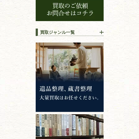
買取ジャンル一覧
江戸時代の
書物
唐本・漢籍・
中国書物・朝鮮本
錦絵・浮世絵・
版画・刷り物
専門書・
学術書
哲学書・思想書
心理学・倫理学
仏教書