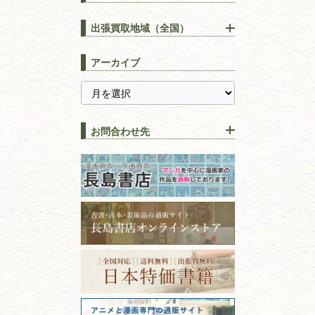
【出張買取】古本の大量買取
りOK！効率的に売る方法
出張買取地域（全国）
易学・
占い
宅配買取は古本を送るだけ！
東京都
埼玉県
長島書店の便利な買取サービ
スピリチュアル・
精神世界
アーカイブ
ス
千葉県
神奈川県
【持ち込み買取】店頭で簡単
に古本を売るメリットとは？
静岡県
茨城県
全集・
叢書・
大学出版本
古本を高く売る方法！買取で
栃木県
群馬県
上手な売り方のコツを解説
趣味・
教養
お問合わせ先
山梨県
新潟県
古本の保管方法と劣化する原
長野県
愛知県
因！適切な管理で長持ちさせ
書道
るコツ
石川県
福井県
古本は汚れていると買取でき
拓本・法帖・
碑帖
ない？適切な保管方法とクリ
古本買取専門店 長島書店
福島県
富山県
ーニング！
ISBNコードとは？書籍の識別
〒101-0051
篆刻・印譜
青森県
岩手県
番号の意味と役割を解説
東京都千代田区神田神保町2-5-1
宮城県
秋田県
フリーダイヤル：0120-414-548
価値ある古書を売るポイント
書道具
電話：03-3512-8115
と注意点
山形県
岐阜県
FAX：03-3512-8116
美術書・アート本・
古物商許可：東京都公安委員会 第
三重県
滋賀県
デザイン本
301028901712号