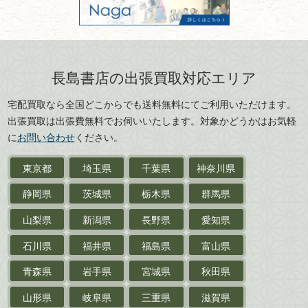
古物商名称：有限会社長島書店
京都府
大阪府
カメラ・撮影術
兵庫県
奈良県
版画・リトグラフ・
和歌山県
鳥取県
シルクスクリーン
島根県
岡山県
長島書店の出張買取対応エリア
刀剣・
鎧・
甲冑
広島県
山口県
宅配買取なら全国どこからでも送料無料にてご利用いただけます。
武道書・
武術書
徳島県
香川県
出張買取は出張費無料でお伺いいたします。対象かどうかはお気軽
愛媛県
高知県
に
お問い合わせ
ください。
近代文学・
小説・限定本
東京都
埼玉県
千葉県
神奈川県
サイン色紙
静岡県
茨城県
栃木県
群馬県
作家草稿・原稿・
肉筆物
山梨県
新潟県
長野県
愛知県
探偵小説・
推理小説
石川県
福井県
福島県
富山県
乗物
青森県
岩手県
宮城県
秋田県
鉄道・
電車・
バス
山形県
岐阜県
三重県
滋賀県
戦前・戦中の
紙物・資料