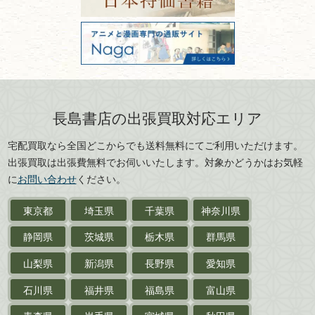
美術書・アート本・
古物商許可：東京都公安委員会 第
三重県
滋賀県
デザイン本
301028901712号
古物商名称：有限会社長島書店
京都府
大阪府
カメラ・撮影術
兵庫県
奈良県
版画・リトグラフ・
和歌山県
鳥取県
シルクスクリーン
島根県
岡山県
長島書店の出張買取対応エリア
刀剣・
鎧・
甲冑
広島県
山口県
宅配買取なら全国どこからでも送料無料にてご利用いただけます。
武道書・
武術書
徳島県
香川県
出張買取は出張費無料でお伺いいたします。対象かどうかはお気軽
愛媛県
高知県
に
お問い合わせ
ください。
近代文学・
小説・限定本
東京都
埼玉県
千葉県
神奈川県
サイン色紙
静岡県
茨城県
栃木県
群馬県
作家草稿・原稿・
肉筆物
山梨県
新潟県
長野県
愛知県
探偵小説・
推理小説
石川県
福井県
福島県
富山県
乗物