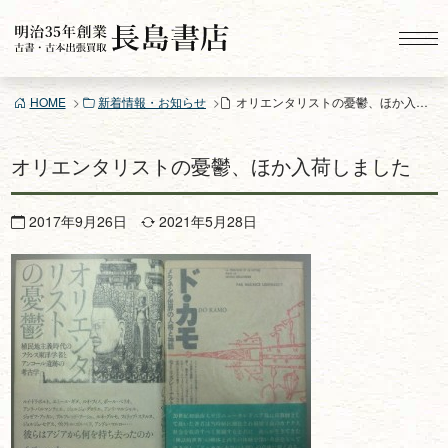
コ
ン
テ
ン
HOME
新着情報・お知らせ
オリエンタリストの憂鬱、ほか入荷しました
ツ
へ
ス
オリエンタリストの憂鬱、ほか入荷しました
キ
ッ
2017年9月26日
2021年5月28日
プ