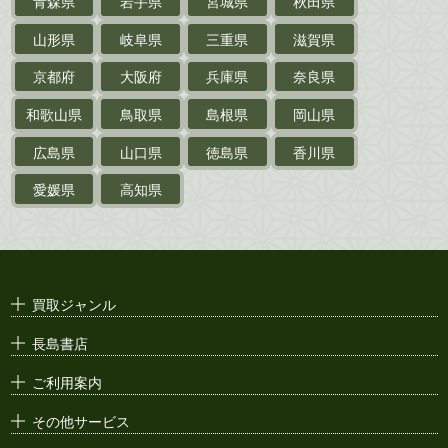
青森県
岩手県
宮城県
秋田県
鉄道・
電車・
バス
山形県
岐阜県
三重県
滋賀県
戦前・戦中の
紙物・資料
京都府
大阪府
兵庫県
奈良県
絵葉書
和歌山県
鳥取県
島根県
岡山県
支那・満洲・朝鮮・
台湾関係古資料
広島県
山口県
徳島県
香川県
ポスター・チラシ・
カタログ
愛媛県
高知県
映画パンフレット・
演劇ポスター
古い漫画本・
絶版漫画・漫画雑誌
買取ジャンル
漫画原稿・
原画
長島書店
アニメ・
セル画
ご利用案内
その他サービス