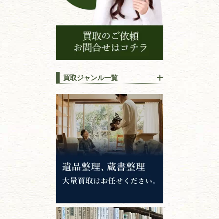
買取ジャンル一覧
江戸時代の
書物
唐本・漢籍・
中国書物・朝鮮本
錦絵・浮世絵・
版画・刷り物
専門書・
学術書
哲学書・思想書
心理学・倫理学