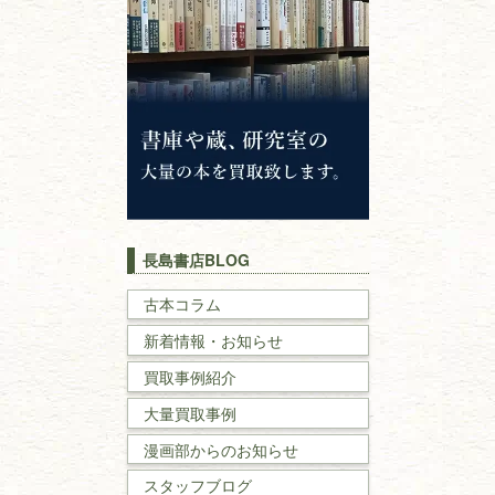
仏教書
神道・神社仏閣
イスラム教
キリスト教
歴史書
世界史・
日本史
長島書店BLOG
戦記・戦史
古本コラム
新着情報・お知らせ
国文学・
国語学
買取事例紹介
理工書
大量買取事例
数学書・
物理学書
漫画部からのお知らせ
スタッフブログ