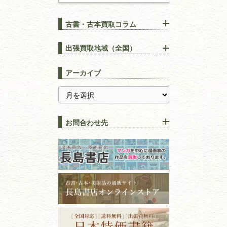
建築書
古書・古本買取コラム
漢方・
鍼灸・
東洋医学
【出張買取】古本の大量買取
りOK！効率的に売る方法
出張買取地域（全国）
易学・
占い
宅配買取は古本を送るだけ！
東京都
埼玉県
長島書店の便利な買取サービ
スピリチュアル・
精神世界
アーカイブ
ス
千葉県
神奈川県
【持ち込み買取】店頭で簡単
に古本を売るメリットとは？
静岡県
茨城県
全集・
叢書・
大学出版本
古本を高く売る方法！買取で
栃木県
群馬県
上手な売り方のコツを解説
趣味・
教養
お問合わせ先
山梨県
新潟県
古本の保管方法と劣化する原
長野県
愛知県
因！適切な管理で長持ちさせ
書道
るコツ
石川県
福井県
古本は汚れていると買取でき
拓本・法帖・
碑帖
ない？適切な保管方法とクリ
古本買取専門店 長島書店
福島県
富山県
ーニング！
ISBNコードとは？書籍の識別
〒101-0051
篆刻・印譜
青森県
岩手県
番号の意味と役割を解説
東京都千代田区神田神保町2-5-1
宮城県
秋田県
フリーダイヤル：0120-414-548
価値ある古書を売るポイント
書道具
電話：03-3512-8115
と注意点
山形県
岐阜県
FAX：03-3512-8116