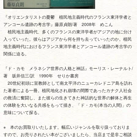
『オリエンタリストの憂鬱 植民地主義時代のフランス東洋学者と
アンコール遺跡の考古学』藤原貞朗/著 2008年 めこん
植民地主義時代、多くのフランスの東洋学者がアジアの地に分け
入っていった。彼らはアジアから何を持ち去っていったのか。植民
地主義時代におけるフランス東洋学者とアンコール遺跡の考古学の
関係に迫る。
『ド・カモ メラネシア世界の人格と神話』モーリス・レーナルト/
著 坂井信三/訳 1990年 せりか書房
20世紀初頭に宣教師として南太平洋のニューカレドニア島を訪れ
た著者による一冊。植民地化され崩壊の間際であったカナク人社会
の救済に奮闘し、また彼らの生きてきた神話的な世界の解体と再生
の体験を大いなる共感をもって描き、「ド・カモ(本当の人間)」の
意味について探る。
※ 本のお買取りいたします。幅広いジャンルを取り扱っておりま
すので、お売りされたい本がございましたら、当店まで是非ご相談