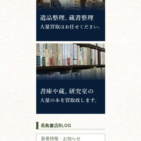
錦絵・浮世絵・
版画・刷り物
専門書・
学術書
哲学書・思想書
心理学・倫理学
仏教書
神道・神社仏閣
イスラム教
キリスト教
歴史書
世界史・
日本史
長島書店BLOG
戦記・戦史
新着情報・お知らせ