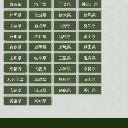
東京都
埼玉県
千葉県
神奈川県
サイン色紙
静岡県
茨城県
栃木県
群馬県
作家草稿・原稿・
肉筆物
山梨県
新潟県
長野県
愛知県
探偵小説・
推理小説
石川県
福井県
福島県
富山県
乗物
青森県
岩手県
宮城県
秋田県
鉄道・
電車・
バス
山形県
岐阜県
三重県
滋賀県
戦前・戦中の
紙物・資料
京都府
大阪府
兵庫県
奈良県
絵葉書
和歌山県
鳥取県
島根県
岡山県
支那・満洲・朝鮮・
台湾関係古資料
広島県
山口県
徳島県
香川県
ポスター・チラシ・
カタログ
愛媛県
高知県
映画パンフレット・
演劇ポスター
古い漫画本・