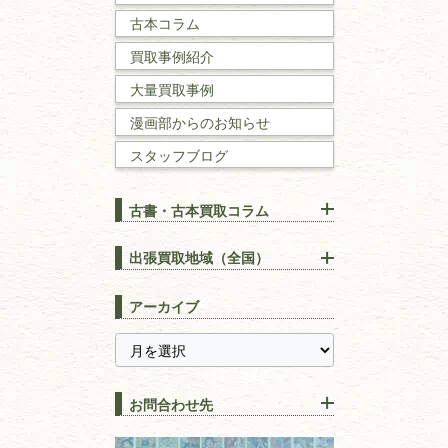
古本コラム
国文学・
国語学
買取事例紹介
理工書
大量買取事例
数学書・
物理学書
漫画部からのお知らせ
スタッフブログ
建築書
古書・古本買取コラム
漢方・
鍼灸・
東洋医学
【出張買取】古本の大量買取
りOK！効率的に売る方法
出張買取地域（全国）
易学・
占い
宅配買取は古本を送るだけ！
東京都
埼玉県
長島書店の便利な買取サービ
スピリチュアル・
精神世界
アーカイブ
ス
千葉県
神奈川県
【持ち込み買取】店頭で簡単
に古本を売るメリットとは？
静岡県
茨城県
全集・
叢書・
大学出版本
古本を高く売る方法！買取で
栃木県
群馬県
上手な売り方のコツを解説
趣味・
教養
お問合わせ先
山梨県
新潟県
古本の保管方法と劣化する原
長野県
愛知県
因！適切な管理で長持ちさせ
書道