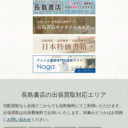
るコツ
石川県
福井県
古本は汚れていると買取でき
拓本・法帖・
碑帖
ない？適切な保管方法とクリ
古本買取専門店 長島書店
福島県
富山県
ーニング！
ISBNコードとは？書籍の識別
〒101-0051
篆刻・印譜
青森県
岩手県
番号の意味と役割を解説
東京都千代田区神田神保町2-5-1
宮城県
秋田県
フリーダイヤル：0120-414-548
価値ある古書を売るポイント
書道具
電話：03-3512-8115
と注意点
山形県
岐阜県
FAX：03-3512-8116
美術書・アート本・
古物商許可：東京都公安委員会 第
三重県
滋賀県
デザイン本
301028901712号
古物商名称：有限会社長島書店
京都府
大阪府
カメラ・撮影術
兵庫県
奈良県
版画・リトグラフ・
和歌山県
鳥取県
シルクスクリーン
島根県
岡山県
長島書店の出張買取対応エリア
刀剣・
鎧・
甲冑
広島県
山口県
宅配買取なら全国どこからでも送料無料にてご利用いただけます。
武道書・
武術書
徳島県
香川県
出張買取は出張費無料でお伺いいたします。対象かどうかはお気軽
愛媛県
高知県
に
お問い合わせ
ください。
近代文学・
小説・限定本