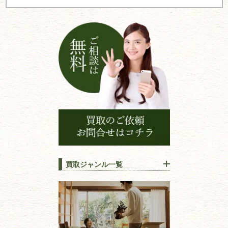
ー
シ
ョ
ン
買取ジャンル一覧
江戸時代の
書物
唐本・漢籍・
中国書物・朝鮮本