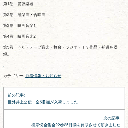
第1巻 管弦楽器
第2巻 器楽曲・合唱曲
第3巻 映画音楽1
第4巻 映画音楽2
第5巻 うた・テープ音楽・舞台・ラジオ・ＴＶ作品・補遺を収
録。
カテゴリー:
新着情報・お知らせ
投
前の記事:
稿
世外井上公伝 全5冊揃が入荷しました
ナ
ビ
次の記事:
ゲ
柳宗悦全集全22巻25冊揃を買取させて頂きました