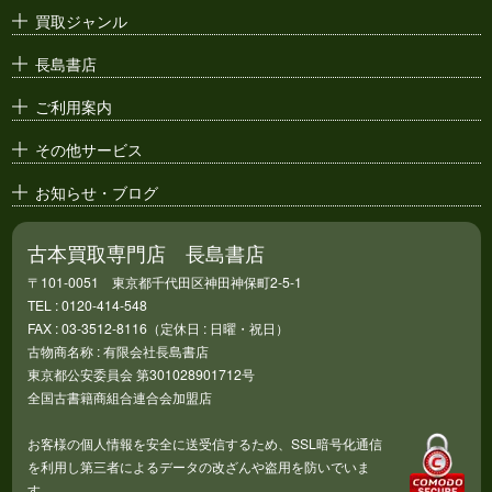
絶版漫画・漫画雑誌
買取ジャンル
漫画原稿・
原画
長島書店
アニメ・
セル画
ご利用案内
その他サービス
お知らせ・ブログ
古本買取専門店 長島書店
〒101-0051 東京都千代田区神田神保町2-5-1
TEL : 0120-414-548
FAX : 03-3512-8116（定休日 : 日曜・祝日）
古物商名称 : 有限会社長島書店
東京都公安委員会 第301028901712号
全国古書籍商組合連合会加盟店
お客様の個人情報を安全に送受信するため、SSL暗号化通信
を利用し第三者によるデータの改ざんや盗用を防いでいま
す。