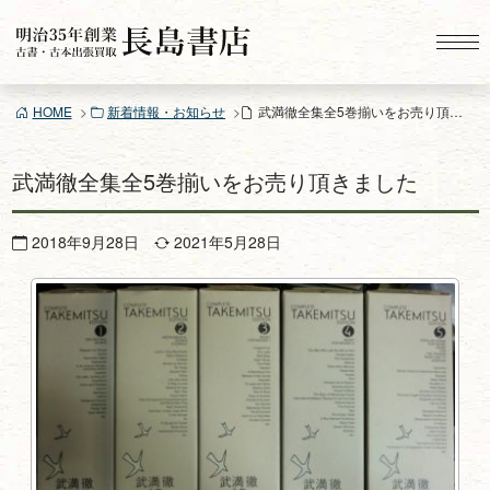
コ
ン
テ
ン
HOME
新着情報・お知らせ
武満徹全集全5巻揃いをお売り頂きました
ツ
へ
ス
武満徹全集全5巻揃いをお売り頂きました
キ
ッ
2018年9月28日
2021年5月28日
プ