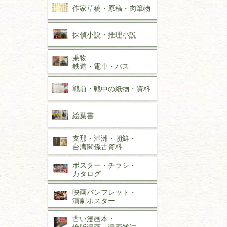
作家草稿・原稿・
肉筆物
探偵小説・
推理小説
乗物
鉄道・
電車・
バス
戦前・戦中の
紙物・資料
絵葉書
支那・満洲・朝鮮・
台湾関係古資料
ポスター・チラシ・
カタログ
映画パンフレット・
演劇ポスター
古い漫画本・
絶版漫画・漫画雑誌