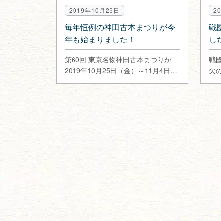
2019年10月26日
2
毎年恒例の神田古本まつりが今
戦
年も始まりました！
し
第60回 東京名物神田古本まつりが
戦
2019年10月25日（金）～11月4日
欠の
（月・祝）の日程で開催…
刊