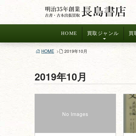
コ
ン
テ
ン
HOME
買取ジャンル
買
ツ
へ
HOME
2019年10月
ス
キ
ッ
2019年10月
プ