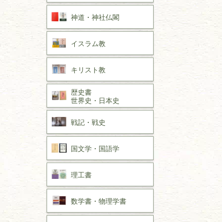
神道・神社仏閣
イスラム教
キリスト教
歴史書
世界史・
日本史
戦記・戦史
国文学・
国語学
理工書
数学書・
物理学書