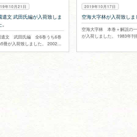
019年10月21日
2019年10月17日
國遺文 武田氏編が入荷致しま
空海大字林が入荷致しま
た。
空海大字林 本巻＋解説の一
が入荷しました。 1983年
國遺文 武田氏編 全6巻うち6巻
社 書家に…
5冊が入荷致しました。 2002年
行 柴辻俊六他編 東京…