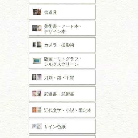
書道具
美術書・アート本・
デザイン本
カメラ・撮影術
版画・リトグラフ・
シルクスクリーン
刀剣・
鎧・
甲冑
武道書・
武術書
近代文学・
小説・限定本
サイン色紙