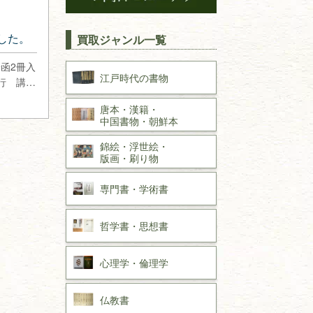
した。
買取ジャンル一覧
函2冊入
江戸時代の
書物
刊行 講談
唐本・漢籍・
中国書物・朝鮮本
錦絵・浮世絵・
版画・刷り物
専門書・
学術書
哲学書・思想書
心理学・倫理学
仏教書