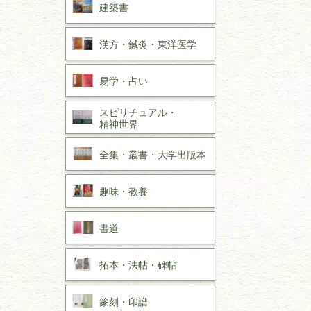
建築書
漢方・
鍼灸・
東洋医学
易学・
占い
スピリチュアル・
精神世界
全集・
叢書・
大学出版本
趣味・
教養
書道
拓本・法帖・
碑帖
篆刻・印譜